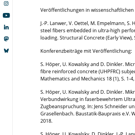
Veröffentlichungen in wissenschaftlichen 
J.-P. Lanwer, V. Oettel, M. Empelmann, S.
steel fibers embedded in ultra-high perf
loading. Structural Concrete (Early View), 
Konferenzbeiträge mit Veröffentlichung:
S. Höper, U. Kowalsky and D. Dinkler. Mic
fibre reinforced concrete (UHPFRC) subjec
Mathematics and Mechanics 18 (1), S. 1-4,
S. Höper, U. Kowalsky and D. Dinkler. Mi
Verbundwirkung in faserbewehrtem Ultra
Zugbeanspruchung. In: Jens Schneider und
Grasellenbach. Baustatik-Baupraxis e.V. 
2018.
S. Höper, U. Kowalsky, D. Dinkler, J.-P. 