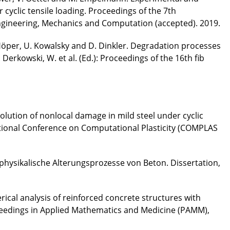
cyclic tensile loading. Proceedings of the 7th
ngineering, Mechanics and Computation (accepted). 2019.
 Höper, U. Kowalsky and D. Dinkler. Degradation processes
 Derkowski, W. et al. (Ed.): Proceedings of the 16th fib
volution of nonlocal damage in mild steel under cyclic
ational Conference on Computational Plasticity (COMPLAS
physikalische Alterungsprozesse von Beton. Dissertation,
rical analysis of reinforced concrete structures with
ceedings in Applied Mathematics and Medicine (PAMM),