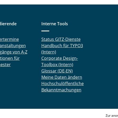
dierende
Interne Tools
ertermine
Status GITZ-Dienste
anstaltungen
Handbuch für TYPO3
gänge von A-Z
(Intern)
tionen für
Corporate Design-
ester
Toolbox (Intern)
Glossar (DE-EN)
Meine Daten ändern
Hochschulöffentliche
Bekanntmachungen
Zur ano