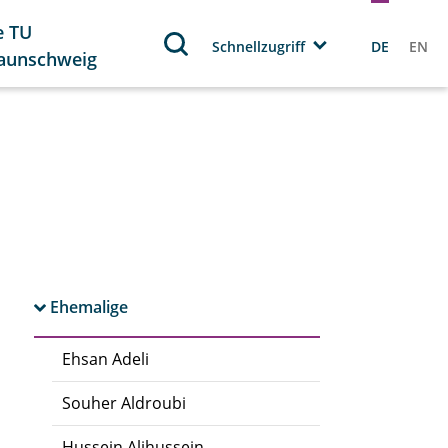
e TU
Schnellzugriff
DE
EN
aunschweig
Ehemalige
Ehsan Adeli
Souher Aldroubi
Hussein Alihussein