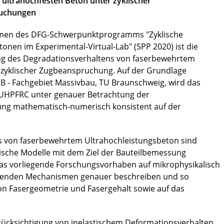
ultrahochfesten Beton unter zyklischer
suchungen
hmen des DFG-Schwerpunktprogramms "Zyklische
nen im Experimental-Virtual-Lab" (SPP 2020) ist die
ng des Degradationsverhaltens von faserbewehrtem
 zyklischer Zugbeanspruchung. Auf der Grundlage
 - Fachgebiet Massivbau, TU Braunschweig, wird das
UHPFRC unter genauer Betrachtung der
ng mathematisch-numerisch konsistent auf der
 von faserbewehrtem Ultrahochleistungsbeton sind
ische Modelle mit dem Ziel der Bauteilbemessung
as vorliegende Forschungsvorhaben auf mikrophysikalisch
egenden Mechanismen genauer beschreiben und so
von Fasergeometrie und Fasergehalt sowie auf das
cksichtigung von inelastischem Deformationsverhalten