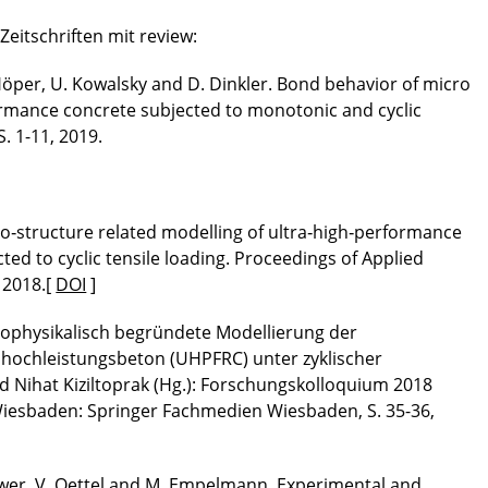
Zeitschriften mit review:
 Höper, U. Kowalsky and D. Dinkler. Bond behavior of micro
ormance concrete subjected to monotonic and cyclic
S. 1-11, 2019.
ro‐structure related modelling of ultra‐high‐performance
ted to cyclic tensile loading. Proceedings of Applied
 2018.[
DOI
]
krophysikalisch begründete Modellierung der
hochleistungsbeton (UHPFRC) unter zyklischer
 Nihat Kiziltoprak (Hg.): Forschungskolloquium 2018
Wiesbaden: Springer Fachmedien Wiesbaden, S. 35-36,
Lanwer, V. Oettel and M. Empelmann. Experimental and