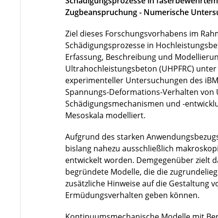
Schädigungsprozesse in faserbewehrtem 
Zugbeanspruchung - Numerische Unter
Ziel dieses Forschungsvorhabens im Ra
Schädigungsprozesse in Hochleistungsbeto
Erfassung, Beschreibung und Modellieru
Ultrahochleistungsbeton (UHPFRC) unter
experimenteller Untersuchungen des iBMB
Spannungs-Deformations-Verhalten von 
Schädigungsmechanismen und -entwicklu
Mesoskala modelliert.
Aufgrund des starken Anwendungsbezugs
bislang nahezu ausschließlich makroskop
entwickelt worden. Demgegenüber zielt d
begründete Modelle, die die zugrundeli
zusätzliche Hinweise auf die Gestaltung 
Ermüdungsverhalten geben können.
Kontinuumsmechanische Modelle mit Berü