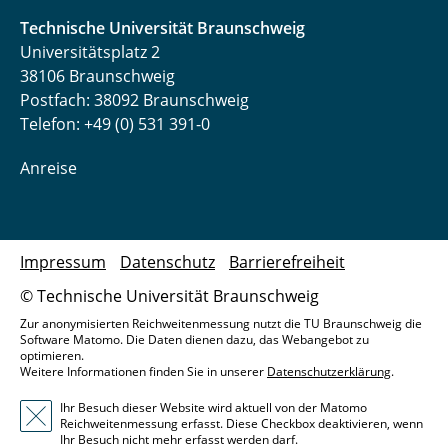
Technische Universität Braunschweig
Universitätsplatz 2
38106 Braunschweig
Postfach: 38092 Braunschweig
Telefon: +49 (0) 531 391-0
Anreise
Impressum
Datenschutz
Barrierefreiheit
© Technische Universität Braunschweig
Zur anonymisierten Reichweitenmessung nutzt die TU Braunschweig die
Software Matomo. Die Daten dienen dazu, das Webangebot zu
optimieren.
Weitere Informationen finden Sie in unserer
Datenschutzerklärung
.
Ihr Besuch dieser Website wird aktuell von der Matomo
Reichweitenmessung erfasst. Diese Checkbox deaktivieren, wenn
Ihr Besuch nicht mehr erfasst werden darf.