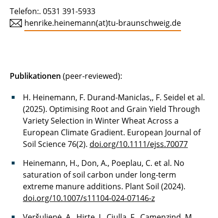
Telefon:. 0531 391-5933
henrike.heinemann(at)tu-braunschweig.de
Publikationen
(peer-reviewed):
H. Heinemann, F. Durand-Maniclas,, F. Seidel et al.
(2025). Optimising Root and Grain Yield Through
Variety Selection in Winter Wheat Across a
European Climate Gradient. European Journal of
Soil Science 76(2).
doi.org/10.1111/ejss.70077
Heinemann, H., Don, A., Poeplau, C. et al. No
saturation of soil carbon under long-term
extreme manure additions. Plant Soil (2024).
doi.org/10.1007/s11104-024-07146-z
Veršulienė, A., Hirte, J., Ciulla, F., Camenzind, M.,