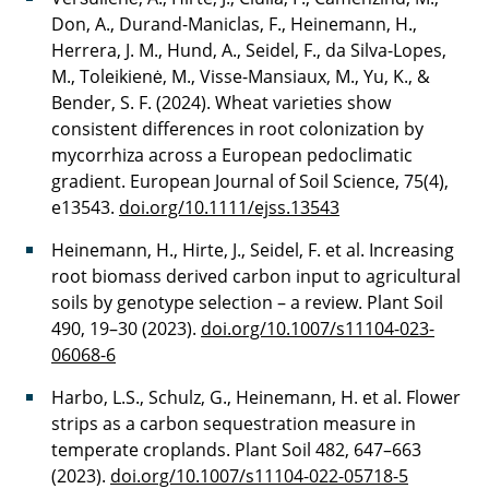
Don, A., Durand-Maniclas, F., Heinemann, H.,
Herrera, J. M., Hund, A., Seidel, F., da Silva-Lopes,
M., Toleikienė, M., Visse-Mansiaux, M., Yu, K., &
Bender, S. F. (2024). Wheat varieties show
consistent differences in root colonization by
mycorrhiza across a European pedoclimatic
gradient. European Journal of Soil Science, 75(4),
e13543.
doi.org/10.1111/ejss.13543
Heinemann, H., Hirte, J., Seidel, F. et al. Increasing
root biomass derived carbon input to agricultural
soils by genotype selection – a review. Plant Soil
490, 19–30 (2023).
doi.org/10.1007/s11104-023-
06068-6
Harbo, L.S., Schulz, G., Heinemann, H. et al. Flower
strips as a carbon sequestration measure in
temperate croplands. Plant Soil 482, 647–663
(2023).
doi.org/10.1007/s11104-022-05718-5