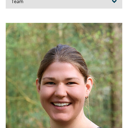
Team
Prof. Dr.-Ing. Magdalena Sut-Lohmann
Dr. Sascha Iden
Martina Heinrich
Birgit Walter
Ines Andrä
Jannis Bosse
Dr. Henrike Heinemann
Dr. Anastasiia Splodytel
Dr. Adil Salman