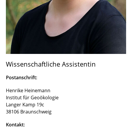
Vera Brandtner
Dr. Xianlei Fu
Ahmad Sear Azimi
Prof. Dr. Wolfgang Durner (i.R.)
Prof. Dr. Rolf Nieder (i.R.)
Wissenschaftliche Assistentin
Ehemalige Mitglieder
Postanschrift:
Henrike Heinemann
Institut für Geoökologie
Langer Kamp 19c
38106 Braunschweig
Kontakt: