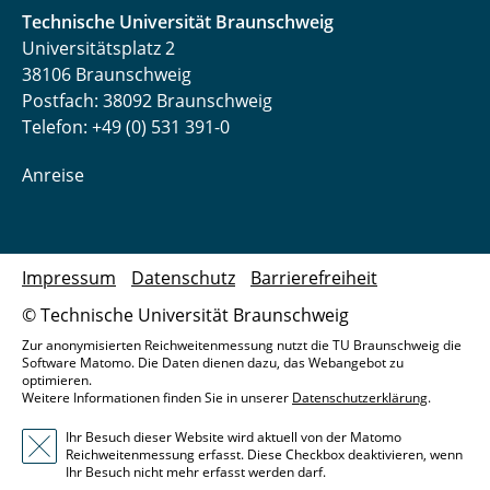
Technische Universität Braunschweig
Universitätsplatz 2
38106 Braunschweig
Postfach: 38092 Braunschweig
Telefon: +49 (0) 531 391-0
Anreise
Impressum
Datenschutz
Barrierefreiheit
© Technische Universität Braunschweig
Zur anonymisierten Reichweitenmessung nutzt die TU Braunschweig die
Software Matomo. Die Daten dienen dazu, das Webangebot zu
optimieren.
Weitere Informationen finden Sie in unserer
Datenschutzerklärung
.
Ihr Besuch dieser Website wird aktuell von der Matomo
Reichweitenmessung erfasst. Diese Checkbox deaktivieren, wenn
Ihr Besuch nicht mehr erfasst werden darf.