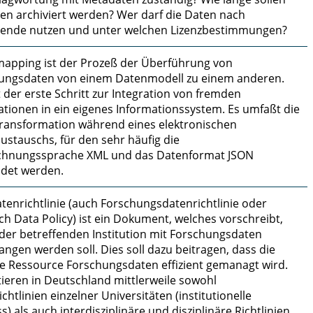
ten archiviert werden? Wer darf die Daten nach
tende nutzen und unter welchen Lizenzbestimmungen?
apping ist der Prozeß der Überführung von
ungsdaten von einem Datenmodell zu einem anderen.
t der erste Schritt zur Integration von fremden
ationen in ein eigenes Informationssystem. Es umfaßt die
ransformation während eines elektronischen
ustauschs, für den sehr häufig die
chnungssprache XML und das Datenformat JSON
det werden.
tenrichtlinie (auch Forschungsdatenrichtlinie oder
h Data Policy) ist ein Dokument, welches vorschreibt,
 der betreffenden Institution mit Forschungsdaten
ngen werden soll. Dies soll dazu beitragen, dass die
ge Ressource Forschungsdaten effizient gemanagt wird.
tieren in Deutschland mittlerweile sowohl
chtlinien einzelner Universitäten (institutionelle
ss) als auch interdisziplinäre und disziplinäre Richtlinien.