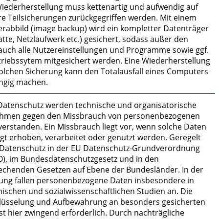
Wiederherstellung muss kettenartig und aufwendig auf
e Teilsicherungen zurückgegriffen werden. Mit einem
erabbild (image backup) wird ein kompletter Datenträger
atte, Netzlaufwerk etc.) gesichert, sodass außer den
auch alle Nutzereinstellungen und Programme sowie ggf.
triebssytem mitgesichert werden. Eine Wiederherstellung
solchen Sicherung kann den Totalausfall eines Computers
ngig machen.
Datenschutz werden technische und organisatorische
men gegen den Missbrauch von personenbezogenen
verstanden. Ein Missbrauch liegt vor, wenn solche Daten
gt erhoben, verarbeitet oder genutzt werden. Geregelt
r Datenschutz in der EU Datenschutz-Grundverordnung
), im Bundesdatenschutzgesetz und in den
echenden Gesetzen auf Ebene der Bundesländer. In der
ung fallen personenbezogene Daten insbesondere in
nischen und sozialwissenschaftlichen Studien an. Die
lüsselung und Aufbewahrung an besonders gesicherten
st hier zwingend erforderlich. Durch nachträgliche