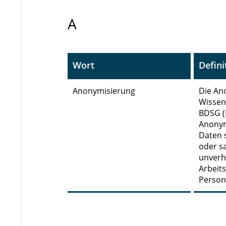
A
Wort
Defini
Anonymisierung
Die An
Wissen
BDSG (
Anonym
Daten 
oder s
unverh
Arbeit
Person