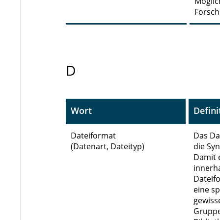
Möglic
Forsch
D
Wort
Defini
Dateiformat
Das Da
(Datenart, Dateityp)
die Sy
Damit 
innerha
Dateif
eine s
gewiss
Gruppe