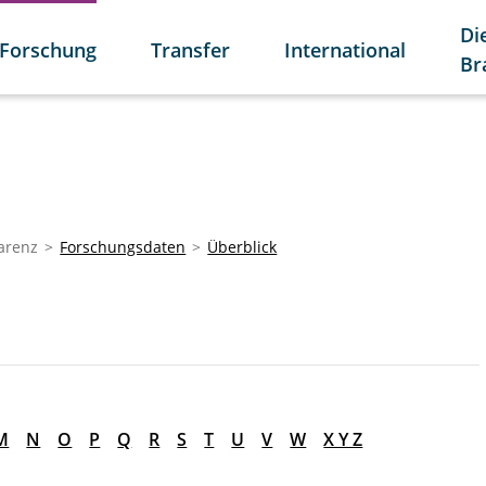
Di
Forschung
Transfer
International
Br
arenz
Forschungsdaten
Überblick
M
N
O
P
Q
R
S
T
U
V
W
X Y Z