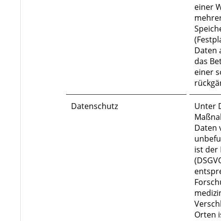
einer 
mehrer
Speich
(Festpl
Daten 
das Be
einer 
rückgä
Datenschutz
Unter 
Maßnah
Daten 
unbefu
ist de
(DSGVO
entspr
Forsch
medizi
Versch
Orten i