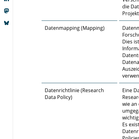
die Da
Projek
Datenmapping (Mapping)
Datenm
Forsch
Dies is
Inform
Datent
Datena
Auszei
verwen
Datenrichtlinie (Research
Eine Da
Data Policy)
Researc
wie an
umgega
wichti
Es exis
Datenri
Policie