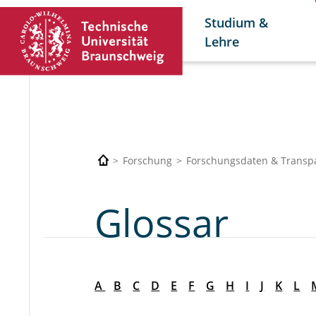
Studium &
Lehre
Forschung
Forschungsdaten & Transp
Glossar
A
B
C
D
E
F
G
H
I
J
K
L