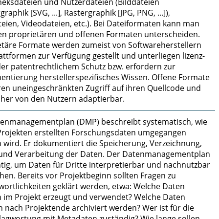
theksdateien und Nutzerdateien (Bilddateien
graphik [SVG, ...], Rastergraphik [JPG, PNG, ...]),
teien, Videodateien, etc.). Bei Dateiformaten kann man
en proprietären und offenen Formaten unterscheiden.
etäre Formate werden zumeist von Softwareherstellern
attformen zur Verfügung gestellt und unterliegen lizenz-
er patentrechtlichem Schutz bzw. erfordern zur
entierung herstellerspezifisches Wissen. Offene Formate
en uneingeschränkten Zugriff auf ihren Quellcode und
aher von den Nutzern adaptierbar.
tenmanagementplan (DMP) beschreibt systematisch, wie
 Projekten erstellten Forschungsdaten umgegangen
 wird. Er dokumentiert die Speicherung, Verzeichnung,
 und Verarbeitung der Daten. Der Datenmanagementplan
htig, um Daten für Dritte interpretierbar und nachnutzbar
en. Bereits vor Projektbeginn sollten Fragen zu
wortlichkeiten geklärt werden, etwa: Welche Daten
 im Projekt erzeugt und verwendet? Welche Daten
 nach Projektende archiviert werden? Wer ist für die
lagwortung mit Metadaten zuständig? Wie lange sollen