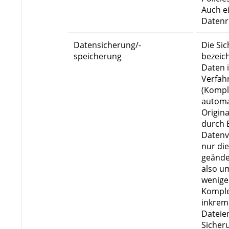
Auch ei
Datenr
Datensicherung/-
Die Si
speicherung
bezeic
Daten 
Verfah
(Kompl
automa
Origin
durch 
Datenve
nur die
geände
also u
weniger
Komple
inkrem
Dateien
Sicher