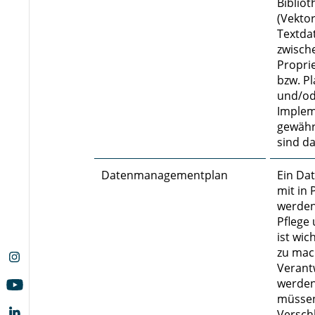
Biblio
(Vektor
Textda
zwisch
Propri
bzw. Pl
und/od
Implem
gewähr
sind d
Datenmanagementplan
Ein Da
mit in
werden
Pflege
ist wic
zu mach
Verant
werden
müssen
Versch