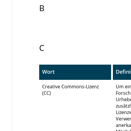
B
C
Wort
Defini
Creative Commons‑Lizenz
Um ein
(CC)
Forsch
Urhebe
zusätz
Lizenz
Verwen
anerka