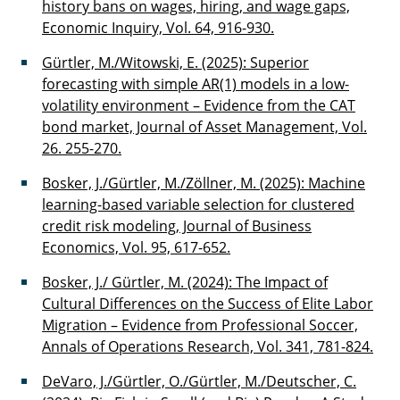
history bans on wages, hiring, and wage gaps,
Economic Inquiry, Vol. 64, 916-930.
Gürtler, M./Witowski, E. (2025): Superior
forecasting with simple AR(1) models in a low-
volatility environment – Evidence from the CAT
bond market, Journal of Asset Management, Vol.
26. 255-270.
Bosker, J./Gürtler, M./Zöllner, M. (2025): Machine
learning-based variable selection for clustered
credit risk modeling, Journal of Business
Economics, Vol. 95, 617-652.
Bosker, J./ Gürtler, M. (2024): The Impact of
Cultural Differences on the Success of Elite Labor
Migration – Evidence from Professional Soccer,
Annals of Operations Research, Vol. 341, 781-824.
DeVaro, J./Gürtler, O./Gürtler, M./Deutscher, C.