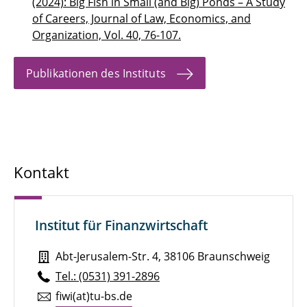
(2024): Big Fish in Small (and Big) Ponds – A Study
of Careers, Journal of Law, Economics, and
Organization, Vol. 40, 76-107.
Publikationen des Instituts
Kontakt
Institut für Finanzwirtschaft
Abt-Jerusalem-Str. 4, 38106 Braunschweig
Tel.: (0531) 391-2896
fiwi(at)tu-​bs.​de