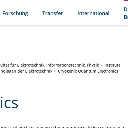
D
Forschung
Transfer
International
B
ultät für Elektrotechnik, Informationstechnik, Physik
Institute
undlagen der Elektrotechnik
Cryogenic Quantum Electronics
ics
amics of vortices govern the magnetoresistive response of