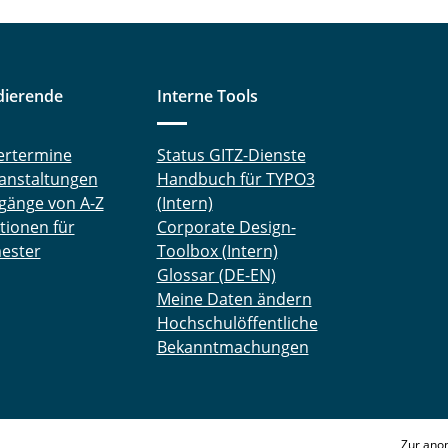
dierende
Interne Tools
ertermine
Status GITZ-Dienste
anstaltungen
Handbuch für TYPO3
gänge von A-Z
(Intern)
tionen für
Corporate Design-
ester
Toolbox (Intern)
Glossar (DE-EN)
Meine Daten ändern
Hochschulöffentliche
Bekanntmachungen
Zur ano