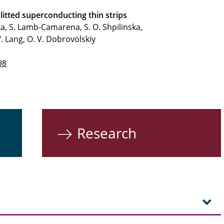
litted superconducting thin strips
ka, S. Lamb-Camarena, S. O. Shpilinska,
. Lang, O. V. Dobrovolskiy
98
Research