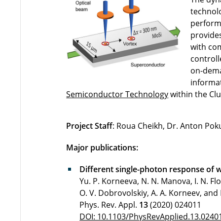
technol
perform
provide
with com
controll
on-dema
informat
Semiconductor Technology
within the Clu
Project Staff
: Roua Cheikh, Dr. Anton Pok
Major publications:
Different single-photon response of 
Yu. P. Korneeva, N. N. Manova, I. N. Flo
O. V. Dobrovolskiy, A. A. Korneev, and
Phys. Rev. Appl.
13
(2020) 024011
DOI: 10.1103/PhysRevApplied.13.0240