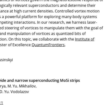
ogically relevant superconductors and determine their
ance at high current densities. Controlled vortex motion
s a powerful platform for exploring many-body systems
peting interactions. In our research, we harness laser-
ed steering of vortices to manipulate them with the goal of
nd manipulation of vortices as quantized bits of
ion. On this topic, we collaborate with the
Institute of
ster of Excellence
QuantumFrontiers
.
usinskyi
wide and narrow superconducting MoSi strips
rya, M. Yu. Mikhailov,
 D. Yu. Vodolazov
11