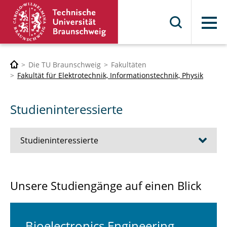
Menü
Die TU Braunschweig
Fakultäten
Fakultät für Elektrotechnik, Informationstechnik, Physik
Studieninteressierte
Studieninteressierte
Bioelectronics Engineering
Unsere Studiengänge auf einen Blick
Elektrotechnik und Informationstechnik
Wirtschaftsingenieurwesen Elektrotechnik
Bio­elec­tro­nics En­gi­nee­ring