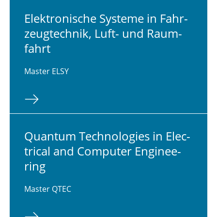
Elek­tro­ni­sche Systeme in Fahr­
zeug­tech­nik, Luft- und Raum­
fahrt
Master ELSY
Quantum Tech­no­lo­gies in Elec­
tri­cal and Com­pu­ter En­gi­nee­
ring
Master QTEC