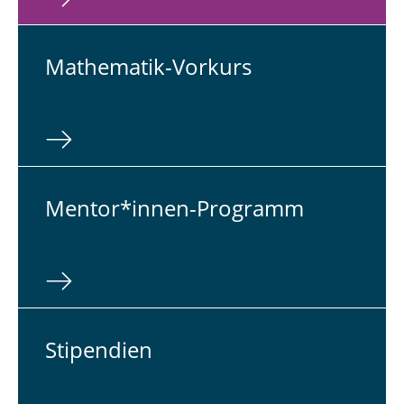
Ma­the­ma­tik-Vorkurs
Mentor*innen-Pro­gramm
Sti­pen­di­en