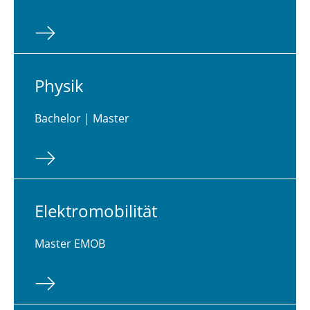
Physik
Bachelor | Master
Elek­tro­mo­bi­li­tät
Master EMOB