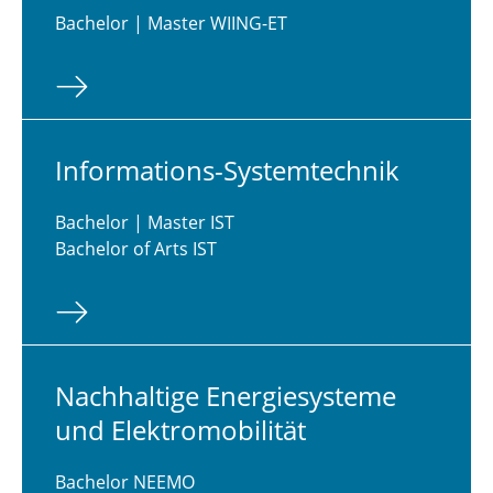
Schnupperstudium
Bachelor | Master WIING-ET
Mentor*innenprogramm
Stipendien
In­for­ma­ti­ons-Sys­tem­tech­nik
Bachelor | Master IST
Bachelor of Arts IST
Nach­hal­ti­ge En­er­gie­sys­te­me
und Elek­tro­mo­bi­li­tät
Bachelor NEEMO