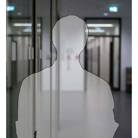
Prof. Dr. Simone Bergmann
Prof. Dr. Thekla Cordes
Prof. Dr. Thomas Naake
Dr. Chiara Annunziata
Dr. Davina Hiller
Dr. Tushar More
Dr. Wei He
Aileen Lassnig
Annette Walz
Bastian Bennühr