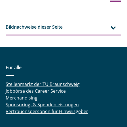
Lena Haas
Melina Nowak
Bildnachweise dieser Seite
Melina Palme
Mohamad Alalloush
Nadiem Atiq
Für alle
Sabine Kaltenhäuser
Stellenmarkt der TU Braunschweig
Sabine Noppenberger
Jobbörse des Career Service
Merchandising
Sebastian Benze
Sponsoring- & Spendenleistungen
Sophie Linnemann
Vertrauenspersonen für Hinweisgeber
Svea Holland