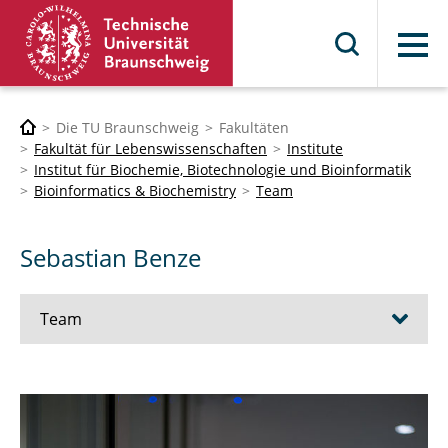
Menü
Die TU Braunschweig
Fakultäten
Fakultät für Lebenswissenschaften
Institute
Institut für Biochemie, Biotechnologie und Bioinformatik
Bioinformatics & Biochemistry
Team
Sebastian Benze
Team
Prof. Dr. Karsten Hiller
Prof. Dr. Meina Neumann-Schaal