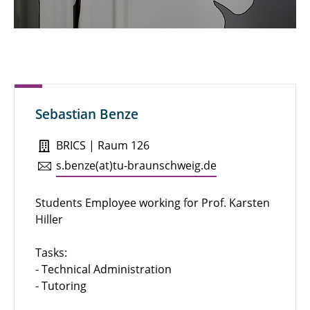
Benedikt Beine
Birte Dowerg
Collin Starke
Sebastian Benze
David Neglo
BRICS | Raum 126
Emily Komfort
s.​benze(at)tu-braun­schweig.de
Hanna Voß-Willenbockel
Students Employee working for Prof. Karsten
Julia Lüttich
Hiller
Kea Mucha
Tasks:
- Technical Administration
Laura Hadam
- Tutoring
Lea Woyciechowski