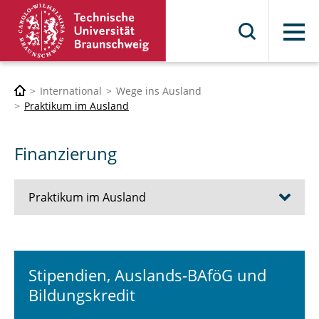
Menü
International
Wege ins Ausland
Praktikum im Ausland
Finanzierung
Praktikum im Ausland
Erste Überlegungen
Stipendien, Auslands-BAföG und
Praktikumsplatz finden
Bildungskredit
Finanzierung