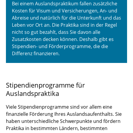
Bei einem Auslandspraktikum fallen zusätzliche
Bewerbung
Kosten für Visum und Versicherungen, An- und
Abreise und natürlich für die Unterkunft und das
Reisevorbereitungen
Leben vor Ort an. Die Praktika sind in der Regel
nicht so gut bezahlt, dass Sie davon alle
Zusatzkosten decken können. Deshalb gibt es
Stipendien- und Förderprogramme, die die
Differenz finanzieren.
Stipendienprogramme für
Auslandspraktika
Viele Stipendienprogramme sind vor allem eine
finanzielle Förderung Ihres Auslandsaufenthalts. Sie
haben unterschiedliche Schwerpunkte und fördern
Praktika in bestimmten Ländern, bestimmten