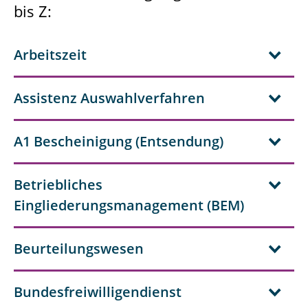
bis Z:
Lehrbeauftragte
studentische und wissenschaftliche
Arbeitszeit
Hilfskräfte
Assistenz Auswahlverfahren
Auszubildende
Praktikant*innen
A1 Bescheinigung (Entsendung)
Reisekosten
Betriebliches
Krankensachbearbeitung
Eingliederungsmanagement (BEM)
weitere Aufgaben
Beurteilungswesen
Service
Kontakt
Bundesfreiwilligendienst