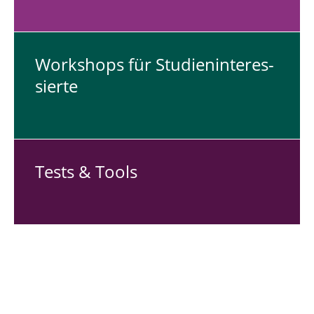
Work­shops für Stu­di­en­in­ter­es­
sier­te
Tests & Tools