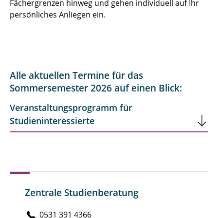
Fächergrenzen hinweg und gehen individuell auf Ihr
Open Class
persönliches Anliegen ein.
Open Class+ für Schulklassen
Virtueller Studi-Talk
Alle aktuellen Termine für das
Vorträge
Sommersemester 2026 auf einen Blick:
Workshops für Studieninteressierte
Veranstaltungsprogramm für
Studieninteressierte
Tests & Tools
Zentrale Studienberatung
0531 391 4366