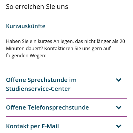
Hochschulinformationstag (HIT)
So erreichen Sie uns
Open Class
Kurzauskünfte
Open Class+ für Schulklassen
Haben Sie ein kurzes Anliegen, das nicht länger als 20
Virtueller Studi-Talk
Minuten dauert? Kontaktieren Sie uns gern auf
Vorträge
folgenden Wegen:
Workshops für Studieninteressierte
Offene Sprechstunde im
Tests & Tools
Studienservice-Center
Offene Telefonsprechstunde
Kontakt per E-Mail