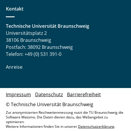
Kontakt
Technische Universität Braunschweig
Universitätsplatz 2
38106 Braunschweig
Postfach: 38092 Braunschweig
Telefon: +49 (0) 531 391-0
Anreise
Impressum
Datenschutz
Barrierefreiheit
© Technische Universität Braunschweig
Zur anonymisierten Reichweitenmessung nutzt die TU Braunschweig die
Software Matomo. Die Daten dienen dazu, das Webangebot zu
optimieren.
Weitere Informationen finden Sie in unserer
Datenschutzerklärung
.