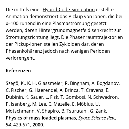
Die mittels einer
Hybrid-Code-Simulation
erstellte
Animation demonstriert das Pickup von Ionen, die bei
x=100 ruhend in eine Plasmaströmung gesetzt
werden, deren Hintergrundmagnetfeld senkrecht zur
Strömungsrichtung liegt. Die Phasenraumtrajektorien
der Pickup-Ionen stellen Zykloiden dar, deren
Phasenkohärenz jedoch nach wenigen Perioden
verlorengeht.
Referenzen
Szegö, K., K. H. Glassmeier, R. Bingham, A. Bogdanov,
C. Fischer, G. Haerendel, A. Brinca, T. Cravens, E.
Dubinin, K. Sauer, L. Fisk, T. Gombosi, N. Schwadron,
P. Isenberg, M. Lee, C. Mazelle, E. Möbius, U.
Motschmann, V. Shapiro, B. Tsurutani, G. Zank,
Physics of mass loaded plasmas
,
Space Science Rev.,
94,
429-671,
2000
.