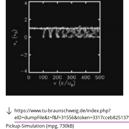
Titan in der Magnetosphäre des Saturn
https://www.tu-braunschweig.de/index.php?
eID=dumpFile&t=f&f=31556&token=3317cceb825137
Pickup-Simulation (mpg, 730kB)