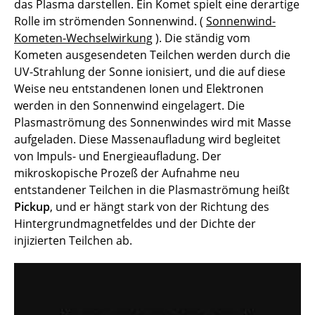
das Plasma darstellen. Ein Komet spielt eine derartige
Plasma-Umgebung von Mars und Venus
Rolle im strömenden Sonnenwind. (
Sonnenwind-
Kometen-Wechselwirkung
). Die ständig vom
Merkur
Kometen ausgesendeten Teilchen werden durch die
UV-Strahlung der Sonne ionisiert, und die auf diese
Computersimulation von
Weise neu entstandenen Ionen und Elektronen
Meteoriteneinschlägen
werden in den Sonnenwind eingelagert. Die
Plasmaströmung des Sonnenwindes wird mit Masse
Nichtgleichgewichts-Systeme
aufgeladen. Diese Massenaufladung wird begleitet
von Impuls- und Energieaufladung. Der
Signalanalyse
mikroskopische Prozeß der Aufnahme neu
entstandener Teilchen in die Plasmaströmung heißt
Ionen-Triebwerk
Pickup
, und er hängt stark von der Richtung des
Hintergrundmagnetfeldes und der Dichte der
Mass loading
injizierten Teilchen ab.
Plasmadynamik in Staubwolken
Multi-Ionen-Stosswellen