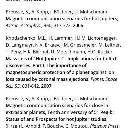
Preusse, S., A. Kopp, J. Büchner, U. Motschmann,
Magnetic communication scenarios for hot Jupiters
,
Astron. Astrophys., 460
, 317-322,
2006
.
Khodachenko, M.L., H. Lammer, H.I.M. Lichtenegger,
D. Langmayr, N.V. Erkaev, J.M. Griessmeier, M. Leitner,
T. Penz, H.K. Biernat, U. Motschmann, H.O. Rucker,
Mass loss of "Hot Jupiters" - Implications for CoRoT
discoveries. Part I: The importance of
magnetospheric protection of a planet against ion
loss caused by coronal mass ejections
,
Planet. Space
Sci., 55
, 631-642,
2007
.
Preusse, S., A. Kopp, J. Büchner, U. Motschmann,
Magnetic communication scenarios for close-in
extrasolar planets, Tenth anniversary of 51 Peg-b:
Status of and Prospects for hot Jupiter studies
,
(Hrsg.) L. Arnold, F. Bouchy, C. Moutou,
Platypus Press
,