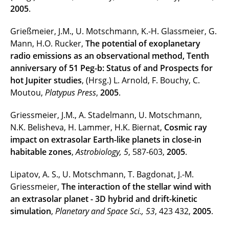
2005
.
Grießmeier, J.M., U. Motschmann, K.-H. Glassmeier, G.
Mann, H.O. Rucker,
The potential of exoplanetary
radio emissions as an observational method, Tenth
anniversary of 51 Peg-b: Status of and Prospects for
hot Jupiter studies
, (Hrsg.) L. Arnold, F. Bouchy, C.
Moutou,
Platypus Press
,
2005
.
Griessmeier, J.M., A. Stadelmann, U. Motschmann,
N.K. Belisheva, H. Lammer, H.K. Biernat,
Cosmic ray
impact on extrasolar Earth-like planets in close-in
habitable zones
,
Astrobiology, 5
, 587-603,
2005
.
Lipatov, A. S., U. Motschmann, T. Bagdonat, J.-M.
Griessmeier,
The interaction of the stellar wind with
an extrasolar planet - 3D hybrid and drift-kinetic
simulation
,
Planetary and Space Sci., 53
, 423 432,
2005
.