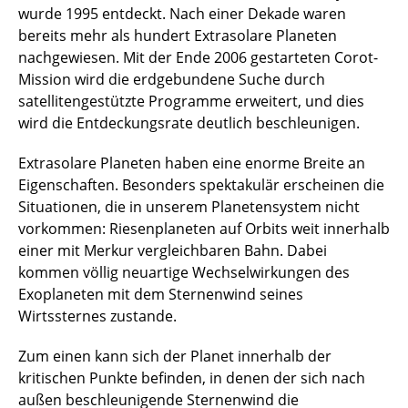
wurde 1995 entdeckt. Nach einer Dekade waren
Sonnenwind-Kometen- Wechselwirkung
bereits mehr als hundert Extrasolare Planeten
Plasma-Umgebung von Mars und Venus
nachgewiesen. Mit der Ende 2006 gestarteten Corot-
Mission wird die erdgebundene Suche durch
Merkur
satellitengestützte Programme erweitert, und dies
wird die Entdeckungsrate deutlich beschleunigen.
Computersimulation von
Meteoriteneinschlägen
Extrasolare Planeten haben eine enorme Breite an
Eigenschaften. Besonders spektakulär erscheinen die
Nichtgleichgewichts-Systeme
Situationen, die in unserem Planetensystem nicht
vorkommen: Riesenplaneten auf Orbits weit innerhalb
Signalanalyse
einer mit Merkur vergleichbaren Bahn. Dabei
kommen völlig neuartige Wechselwirkungen des
Ionen-Triebwerk
Exoplaneten mit dem Sternenwind seines
Wirtssternes zustande.
Mass loading
Zum einen kann sich der Planet innerhalb der
Plasmadynamik in Staubwolken
kritischen Punkte befinden, in denen der sich nach
außen beschleunigende Sternenwind die
Multi-Ionen-Stosswellen