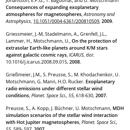
Johansson, E.P.G., T. Bagdonat, and U. Motschmann
Consequences of expanding exoplanetary
atmospheres for magnetospheres
,
Astronomy and
Astrophysics
,
10.1051/0004-6361/200810509
,
2009
.
Griessmeier, J.-M, Stadelmann, A., Grenfell, J.L.,
Lammer, H., Motschmann, U.,
On the protection of
extrasolar Earth-like planets around K/M stars
against galactic cosmic rays
,
ICARUS
, doi:
10.1016/j.icarus.2008.09.015,
2008
.
Grießmeier, J.M., S. Preusse, S., M. Khodachenkor, U.
Motschmann, G. Mann, H.O. Rucker.
Exoplanetary
radio emissions under different stellar wind
conditions
,
Planet. Space Sci., 55
, 618-630,
2007
.
Preusse, S., A. Kopp, J. Büchner, U. Motschmann,
MDH
simulation scenarios of the stellar wind interaction
with Hot Jupiter magnetospheres
,
Planet. Space Sci.,
55
, 589- 597,
2007
.