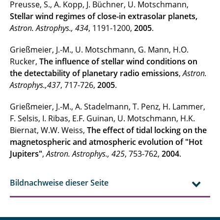
Preusse, S., A. Kopp, J. Büchner, U. Motschmann,
Stellar wind regimes of close-in extrasolar planets,
Astron. Astrophys., 434
, 1191-1200,
2005
.
Grießmeier, J.-M., U. Motschmann, G. Mann, H.O.
Rucker,
The influence of stellar wind conditions on
the detectability of planetary radio emissions
,
Astron.
Astrophys.,437
, 717-726,
2005
.
Grießmeier, J.-M., A. Stadelmann, T. Penz, H. Lammer,
F. Selsis, I. Ribas, E.F. Guinan, U. Motschmann, H.K.
Biernat, W.W. Weiss,
The effect of tidal locking on the
magnetospheric and atmospheric evolution of "Hot
Jupiters"
,
Astron. Astrophys., 425
, 753-762,
2004
.
Bildnachweise dieser Seite