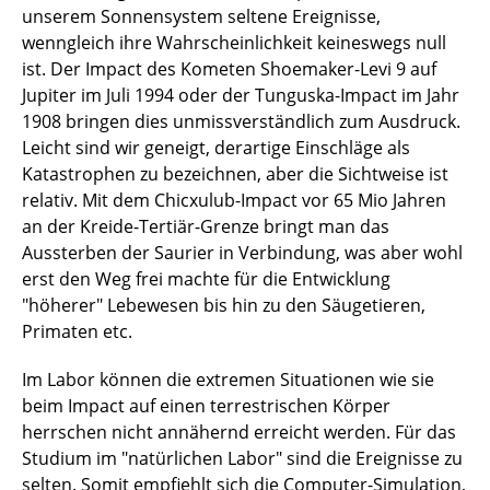
unserem Sonnensystem seltene Ereignisse,
Sonnenwind-Kometen- Wechselwirkung
wenngleich ihre Wahrscheinlichkeit keineswegs null
Plasma-Umgebung von Mars und Venus
ist. Der Impact des Kometen Shoemaker-Levi 9 auf
Jupiter im Juli 1994 oder der Tunguska-Impact im Jahr
Merkur
1908 bringen dies unmissverständlich zum Ausdruck.
Leicht sind wir geneigt, derartige Einschläge als
Computersimulation von
Katastrophen zu bezeichnen, aber die Sichtweise ist
Meteoriteneinschlägen
relativ. Mit dem Chicxulub-Impact vor 65 Mio Jahren
an der Kreide-Tertiär-Grenze bringt man das
Nichtgleichgewichts-Systeme
Aussterben der Saurier in Verbindung, was aber wohl
erst den Weg frei machte für die Entwicklung
Signalanalyse
"höherer" Lebewesen bis hin zu den Säugetieren,
Primaten etc.
Ionen-Triebwerk
Im Labor können die extremen Situationen wie sie
Mass loading
beim Impact auf einen terrestrischen Körper
herrschen nicht annähernd erreicht werden. Für das
Plasmadynamik in Staubwolken
Studium im "natürlichen Labor" sind die Ereignisse zu
selten. Somit empfiehlt sich die Computer-Simulation,
Multi-Ionen-Stosswellen