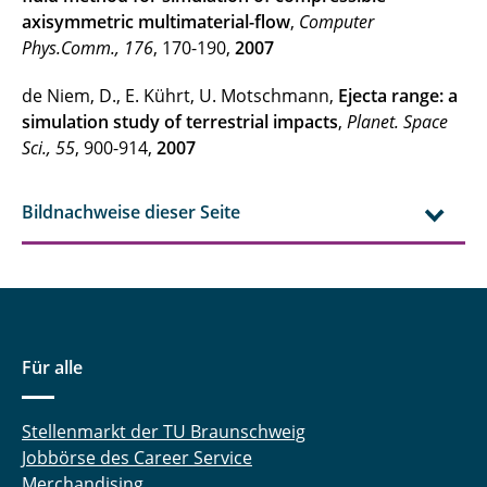
axisymmetric multimaterial-flow
,
Computer
Phys.Comm., 176
, 170-190,
2007
de Niem, D., E. Kührt, U. Motschmann,
Ejecta range: a
simulation study of terrestrial impacts
,
Planet. Space
Sci., 55
, 900-914,
2007
Bildnachweise dieser Seite
Für alle
Stellenmarkt der TU Braunschweig
Jobbörse des Career Service
Merchandising