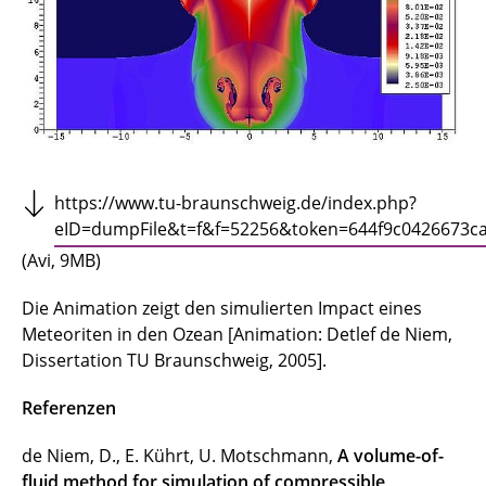
https://www.tu-braunschweig.de/index.php?
eID=dumpFile&t=f&f=52256&token=644f9c0426673c
(Avi, 9MB)
Die Animation zeigt den simulierten Impact eines
Meteoriten in den Ozean [Animation: Detlef de Niem,
Dissertation TU Braunschweig, 2005].
Referenzen
de Niem, D., E. Kührt, U. Motschmann,
A volume-of-
fluid method for simulation of compressible