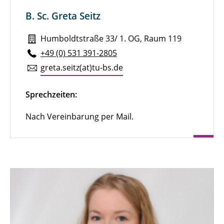
Sekretariat
B. Sc. Greta Seitz
M. Sc. Richard Beyer
Humboldtstraße 33/ 1. OG, Raum 119
+49 (0) 531 391-2805
M. Sc. Corinna Burgstedt
greta.​seitz(at)tu-​bs.​de
Dr. Stefanie Puderbach
Sprechzeiten:
B. Sc. Greta Seitz
Nach Vereinbarung per Mail.
Studentische Hilfskräfte und
Praktikant*innen