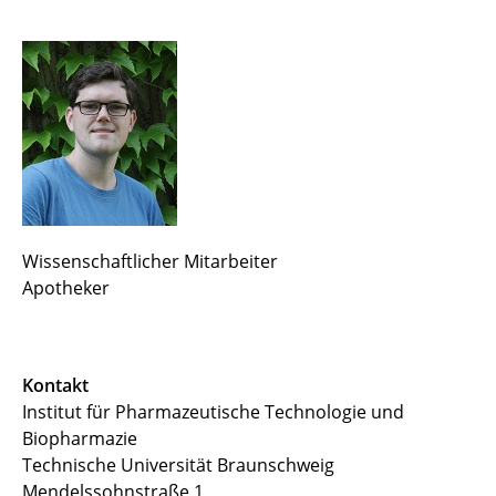
Alumni
Erich Breitbach
Paul Gottschalk
Prof. Dr. Heike Bunjes
Christopher Heidenreich
Wissenschaftlicher Mitarbeiter
Nicklas Hendricks
Apotheker
Benedikt Roth
Corinna Roy
Kontakt
Institut für Pharmazeutische Technologie und
Johannes Schabbing
Biopharmazie
Technische Universität Braunschweig
Mendelssohnstraße 1