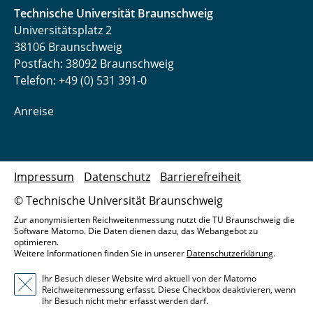
Technische Universität Braunschweig
Universitätsplatz 2
38106 Braunschweig
Postfach: 38092 Braunschweig
Telefon: +49 (0) 531 391-0
Anreise
Impressum
Datenschutz
Barrierefreiheit
© Technische Universität Braunschweig
Zur anonymisierten Reichweitenmessung nutzt die TU Braunschweig die
Software Matomo. Die Daten dienen dazu, das Webangebot zu
optimieren.
Weitere Informationen finden Sie in unserer
Datenschutzerklärung
.
Ihr Besuch dieser Website wird aktuell von der Matomo
Reichweitenmessung erfasst. Diese Checkbox deaktivieren, wenn
Ihr Besuch nicht mehr erfasst werden darf.