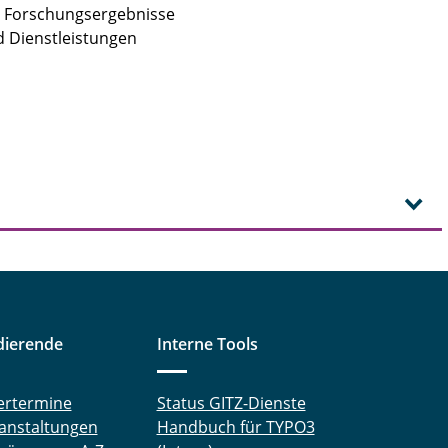
s Forschungsergebnisse
d Dienstleistungen
dierende
Interne Tools
ertermine
Status GITZ-Dienste
anstaltungen
Handbuch für TYPO3