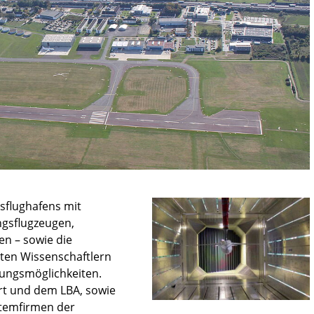
sflughafens mit
gsflugzeugen,
n – sowie die
gten Wissenschaftlern
ungsmöglichkeiten.
t und dem LBA, sowie
stemfirmen der