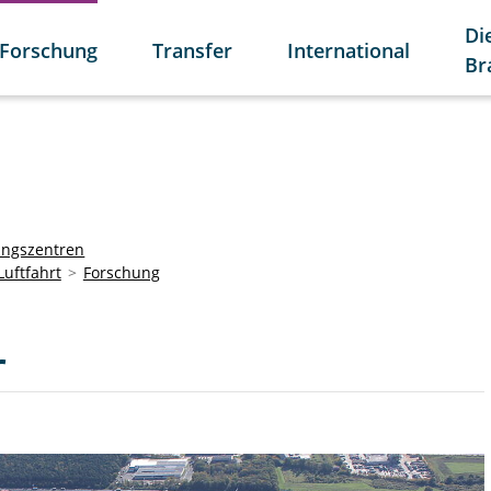
Di
Forschung
Transfer
International
Br
ungszentren
uftfahrt
Forschung
r