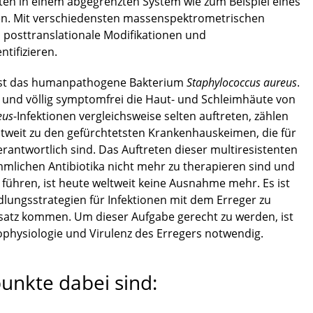
ten in einem abgegrenzten System wie zum Beispiel eines
hen. Mit verschiedensten massenspektrometrischen
 posttranslationale Modifikationen und
ntifizieren.
 ist das humanpathogene Bakterium
Staphylococcus aureus
.
e und völlig symptomfrei die Haut- und Schleimhäute von
eus
-Infektionen vergleichsweise selten auftreten, zählen
ltweit zu den gefürchtetsten Krankenhauskeimen, die für
verantwortlich sind. Das Auftreten dieser multiresistenten
mlichen Antibiotika nicht mehr zu therapieren sind und
 führen, ist heute weltweit keine Ausnahme mehr. Es ist
lungsstrategien für Infektionen mit dem Erreger zu
nsatz kommen. Um dieser Aufgabe gerecht zu werden, ist
physiologie und Virulenz des Erregers notwendig.
nkte dabei sind: