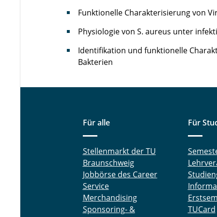
Funktionelle Charakterisierung von Vi
Physiologie von S. aureus unter infe
Identifikation und funktionelle Chara
Bakterien
Für alle
Für Stu
Stellenmarkt der TU
Semest
Braunschweig
Lehrver
Jobbörse des Career
Studien
Service
Informa
Merchandising
Erstsem
Sponsoring- &
TUCard