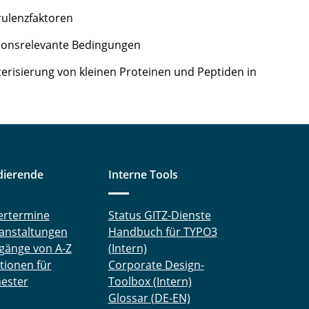
rulenzfaktoren
ktionsrelevante Bedingungen
kterisierung von kleinen Proteinen und Peptiden in
dierende
Interne Tools
ertermine
Status GITZ-Dienste
anstaltungen
Handbuch für TYPO3
gänge von A-Z
(Intern)
tionen für
Corporate Design-
ester
Toolbox (Intern)
Glossar (DE-EN)