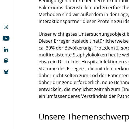
Bedingungen und zu definierten Zeitpunk
Bakteriums darzustellen und zu erforsc
Methoden sind wir außerdem in der Lage,
Interaktionspartner dieser Proteine zu ide
Unser wichtigstes Untersuchungsobjekt
Dieser Erreger besiedelt natürlicherweis
ca. 30% der Bevölkerung. Trotzdem
S. aur
multiresistente Staphylokokken heute we
etwa ein Drittel der Hospitalinfektionen 
Stämme des Erregers, die mit den herköm
daher nicht selten zum Tod der Patienten
daher dringend erforderlich, neue Behand
entwickeln, die möglichst zeitnah zum Ei
ein umfassenderes Verständnis der Patho
Unsere Themenschwerpu