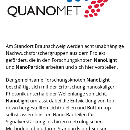
Sensors (NL3)
Nanophotonic Metrology (NL4)
Nanofluidik und Partikelmanipulation (NP1)
Am Standort Braunschweig werden acht unabhängige
Nanopartikel Charakterisierung (NP2)
Nachwuchsforschergruppen aus dem Projekt
gefördert, die in den Forschungsknoten
NanoLight
Modell-Nanopartikel (NP3)
und
NanoParticle
arbeiten und sich hier vorstellen.
Elektronenmikroskopie (NP4)
Der gemeinsame Forschungsknoten
NanoLight
beschäftigt sich mit der Erforschung nanoskaliger
Photonik unterhalb der Wellenlänge von Licht.
NanoLight
umfasst dabei die Entwicklung von top-
down hergestellten Lichtquellen und Bottom-up
selbst-assemblierten Nano-Bauteilen für
Signalverstärkung bis hin zu metrologischen
Methoden, ubiquitären Standards und Sensor­