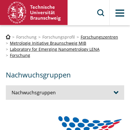
Menü
Forschung
Forschungsprofil
Forschungszentren
Metrologie Initiative Braunschweig MIB
Laboratory for Emerging Nanometrology LENA
Forschung
Nachwuchsgruppen
Nachwuchsgruppen
Bioapplications (NL1)
Structured Light Microscopy (NL2)