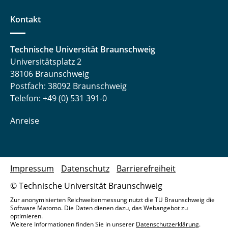
Kontakt
Technische Universität Braunschweig
Universitätsplatz 2
38106 Braunschweig
Postfach: 38092 Braunschweig
Telefon: +49 (0) 531 391-0
Anreise
Impressum
Datenschutz
Barrierefreiheit
© Technische Universität Braunschweig
Zur anonymisierten Reichweitenmessung nutzt die TU Braunschweig die
Software Matomo. Die Daten dienen dazu, das Webangebot zu
optimieren.
Weitere Informationen finden Sie in unserer
Datenschutzerklärung
.