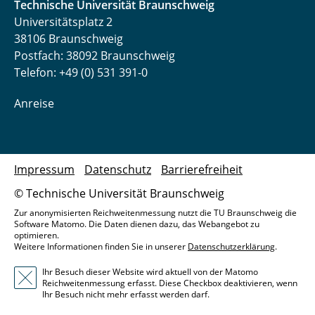
Technische Universität Braunschweig
Universitätsplatz 2
38106 Braunschweig
Postfach: 38092 Braunschweig
Telefon: +49 (0) 531 391-0
Anreise
Impressum
Datenschutz
Barrierefreiheit
© Technische Universität Braunschweig
Zur anonymisierten Reichweitenmessung nutzt die TU Braunschweig die
Software Matomo. Die Daten dienen dazu, das Webangebot zu
optimieren.
Weitere Informationen finden Sie in unserer
Datenschutzerklärung
.
Ihr Besuch dieser Website wird aktuell von der Matomo
Reichweitenmessung erfasst. Diese Checkbox deaktivieren, wenn
Ihr Besuch nicht mehr erfasst werden darf.