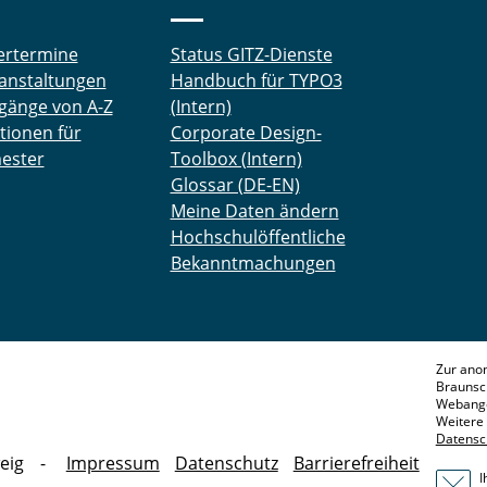
ertermine
Status GITZ-Dienste
anstaltungen
Handbuch für TYPO3
gänge von A-Z
(Intern)
tionen für
Corporate Design-
ester
Toolbox (Intern)
Glossar (DE-EN)
Meine Daten ändern
Hochschulöffentliche
Bekanntmachungen
Zur ano
Braunsc
Webange
Weitere 
Datensc
eig
Impressum
Datenschutz
Barrierefreiheit
I