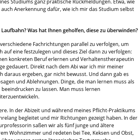
nes Studiums ganz praktische Rückmeldungen. Etwa, wie
 auch Anerkennung dafür, wie ich mir das Studium selbst
n Laufbahn? Was hat Ihnen geholfen, diese zu überwinden?
 verschiedene Fachrichtungen parallel zu verfolgen, um
 auf eine festzulegen und dieses Ziel dann zu verfolgen:
inen konkreten Beruf erlernen und Verhaltenstherapeutin
ge gedauert. Direkt nach dem Abi war ich mir meiner
ich daraus ergeben, gar nicht bewusst. Und dann gab es
bsagen und Ablehnungen. Dinge, die man lernen muss als
n beeindrucken zu lassen. Man muss lernen
iterzuentwickeln.
ere. In der Abizeit und während meines Pflicht-Praktikums
relang begleitet und mir Richtungen gezeigt haben. In der
urprofessorin saßen wir als fünf junge und ältere
n ihrem Wohnzimmer und redeten bei Tee, Keksen und Obst,