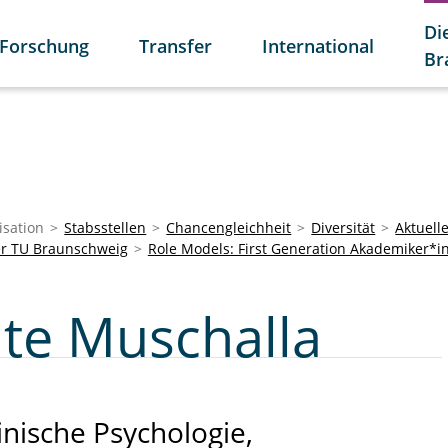
Di
Forschung
Transfer
International
Br
isation
Stabsstellen
Chancengleichheit
Diversität
Aktuell
der TU Braunschweig
Role Models: First Generation Akademiker*
ate Muschalla
inische Psychologie,