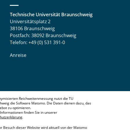
Technische Universität Braunschweig
Universitätsplatz 2
38106 Braunschweig
Postfach: 38092 Braunschweig
Telefon: +49 (0) 531 391-0
Anreise
nymisierten Reichweitenmessung nutzt die TU
hweig die Software Matomo. Die Daten dienen dazu, das
bot zu optimieren.
Informationen finden Sie in unserer
hutzerklärung
.
hr Besuch dieser Website wird aktuell von der Matomo