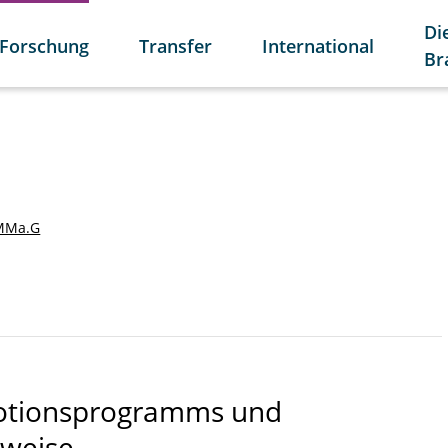
Di
Forschung
Transfer
International
Br
MMa.G
motionsprogramms und
sweise