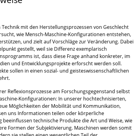
 Technik mit den Herstellungsprozessen von Geschlecht
cht, wie Mensch-Maschine-Konfigurationen entstehen,
erstützen, und zielt auf Vorschläge zur Veränderung. Dabei
lpunkt gestellt, weil sie Differenz exemplarisch
nsprogramms ist, dass diese Frage anhand konkreter, im
tudien und Entwicklungsprojekte erforscht werden soll.
kte sollen in einen sozial- und geisteswissenschaftlichen
hrt.
ärer Reflexions­prozesse am Forschungsgegenstand selbst
schine-Konfigurationen: In unserer hochtechnisierten,
neue Möglichkeiten der Mobilität und Kommunikation,
en uns Informationen teilen oder körperliche
 beeinflussen technische Produkte die Art und Weise, wie
nsere Formen der Subjektivierung. Maschinen werden somit
ern sie stellen einen wesentlichen Teil der