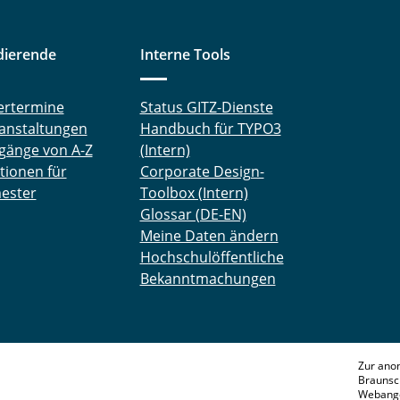
dierende
Interne Tools
ertermine
Status GITZ-Dienste
anstaltungen
Handbuch für TYPO3
gänge von A-Z
(Intern)
tionen für
Corporate Design-
ester
Toolbox (Intern)
Glossar (DE-EN)
Meine Daten ändern
Hochschulöffentliche
Bekanntmachungen
Zur ano
Braunsc
Webange