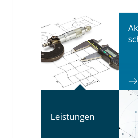
Ak­
sc
⠀
Leis­tun­gen
⠀