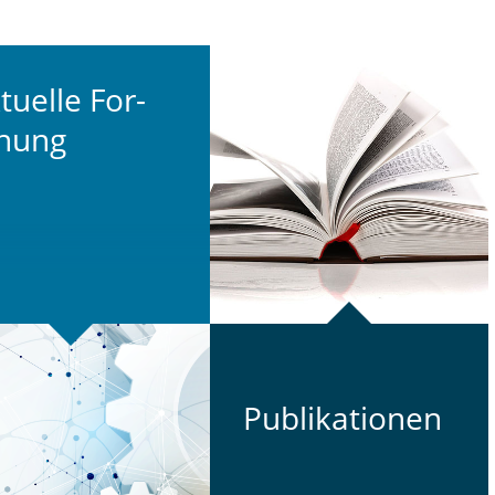
tu­el­le For­
hung
Pu­bli­ka­tio­nen
⠀