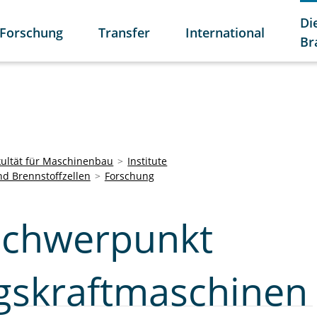
Di
Forschung
Transfer
International
Br
kultät für Maschinenbau
Institute
nd Brennstoffzellen
Forschung
schwerpunkt
gskraftmaschinen