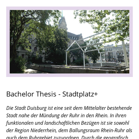
BT | Stadtplatz+
ME | International Urban Design Competition
Studio IUDeCS
SE | Place-making in an Age of Globalization
SE | Triple*AR challenge: 7 weeks, 3 institutes,
3 scales, 3 challenges!
SP | Warnemünde - Schön hier, ne?
SQ/PRO | Mobilität und Raum
Bachelor Thesis - Stadtplatz+
ST | Stegreif
Die Stadt Duisburg ist eine seit dem Mittelalter bestehende
Stadt nahe der Mündung der Ruhr in den Rhein. In ihren
VL | Making City: Grundlagen des
funktionalen und landschaftlichen Bezügen ist sie sowohl
zeitgenössischen Städtebaus
der Region Niederrhein, dem Ballungsraum Rhein-Ruhr als
auch dem Ruhrgebiet zuzuordnen. Durch die geografisch
ISU Bibliothek