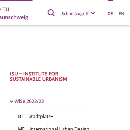
e TU
Schnellzugriff
DE
EN
aunschweig
WiSe 2022/23
BT | Stadtplatz+
ME | International Urban Design