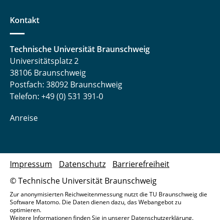
Kontakt
Technische Universität Braunschweig
Universitätsplatz 2
38106 Braunschweig
Postfach: 38092 Braunschweig
Telefon: +49 (0) 531 391-0
Anreise
Impressum
Datenschutz
Barrierefreiheit
© Technische Universität Braunschweig
Zur anonymisierten Reichweitenmessung nutzt die TU Braunschweig die
Software Matomo. Die Daten dienen dazu, das Webangebot zu
optimieren.
Weitere Informationen finden Sie in unserer
Datenschutzerklärung
.