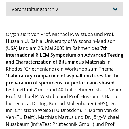
Veranstaltungsarchiv
Workshop Rhodos 2009
Organisiert von Prof. Michael P. Wistuba und Prof.
Hussain U. Bahia, University of Wisconsin-Madison
Referendartag 2009
(USA) fand am 26. Mai 2009 im Rahmen des
7th
Kinder-Uni 2010/11
International RILEM Symposium on Advanced Testing
and Characterization of Bituminous Materials
in
Antrittsvorlesung 2010
Rhodos (Griechenland) ein Workshop zum Thema
"Laboratory compaction of asphalt mixtures for the
Straßenbau Aktuell 2010
preparation of specimens for performance-based
test methods"
mit rund 40 Teil- nehmern statt. Neben
Straßenbau Aktuell 2011
Prof. Michael P. Wistuba und Prof. Hussain U. Bahia
hielten u. a. Dr.-Ing. Konrad Mollenhauer (ISBS), Dr.-
TU DAY 2011
Ing. Christiane Weise (TU Dresden), Ir. Martin van de
Ven (TU Delft), Matthias Martus und Dr. Jörg-Michael
Tag des offenen Labors 2011
Nussbaum (infraTest Prüftechnik GmbH) und Prof.