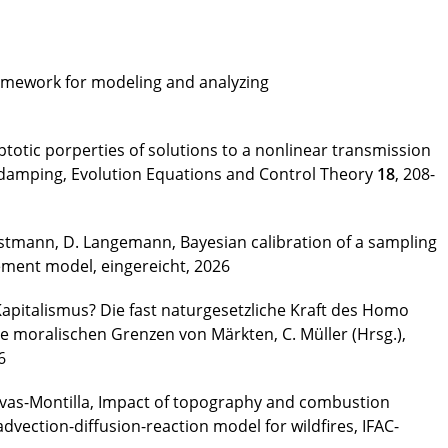
ramework for modeling and analyzing
totic porperties of solutions to a nonlinear transmission
damping, Evolution Equations and Control Theory
18
, 208-
-Ostmann, D. Langemann, Bayesian calibration of a sampling
ement model, eingereicht, 2026
apitalismus? Die fast naturgesetzliche Kraft des Homo
e moralischen Grenzen von Märkten, C. Müller (Hrsg.),
6
Navas-Montilla, Impact of topography and combustion
advection-diffusion-reaction model for wildfires, IFAC-