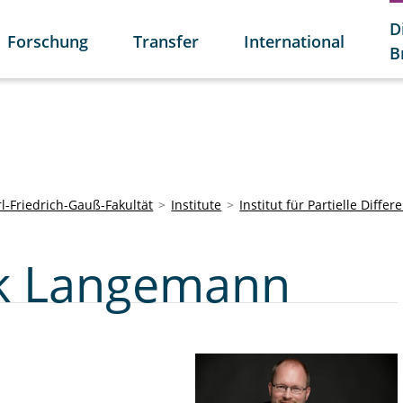
D
Forschung
Transfer
International
B
l-Friedrich-Gauß-Fakultät
Institute
Institut für Partielle Diffe
irk Langemann