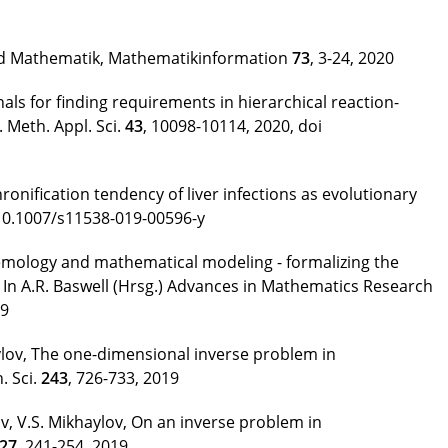
d Mathematik, Mathematikinformation
73
, 3-24, 2020
als for finding requirements in hierarchical reaction-
 Meth. Appl. Sci.
43
, 10098-10114, 2020, doi
onification tendency of liver infections as evolutionary
i 10.1007/s11538-019-00596-y
stemology and mathematical modeling - formalizing the
 In A.R. Baswell (Hrsg.) Advances in Mathematics Research
19
ylov, The one-dimensional inverse problem in
. Sci.
243
, 726-733, 2019
ov, V.S. Mikhaylov, On an inverse problem in
27
, 241-254, 2019