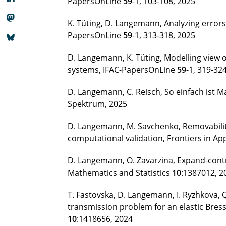
PapersOnLine
59
-1, 103-108, 2025
K. Tüting, D. Langemann, Analyzing error
PapersOnLine
59
-1, 313-318, 2025
D. Langemann, K. Tüting, Modelling view 
systems, IFAC-PapersOnLine
59
-1, 319-32
D. Langemann, C. Reisch, So einfach ist 
Spektrum, 2025
D. Langemann, M. Savchenko, Removability
computational validation, Frontiers in Ap
D. Langemann, O. Zavarzina, Expand-contrac
Mathematics and Statistics
10
:1387012, 2
T. Fastovska, D. Langemann, I. Ryzhkova, Q
transmission problem for an elastic Bress
10
:1418656, 2024