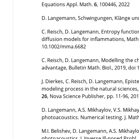
Equations Appl. Math.
6
, 100446, 2022
D. Langemann, Schwingungen, Klänge un
C. Reisch, D. Langemann, Entropy function
diffusion models for inflammations, Math.
10.1002/mma.6682
C. Reisch, D. Langemann, Modelling the chr
advantage, Bulletin Math. Biol., 2019, do
J. Dierkes, C. Reisch, D. Langemann, Epi
modeling process in the natural sciences,
26
, Nova Science Publisher, pp. 11-96, 20
D. Langemann, A.S. Mikhaylov, V.S. Mikha
photoacoustics. Numerical testing. J. Math
M.I. Belishev, D. Langemann, A.S. Mikhayl
photoacoustics, J. Inverse Ill-posed Probl.