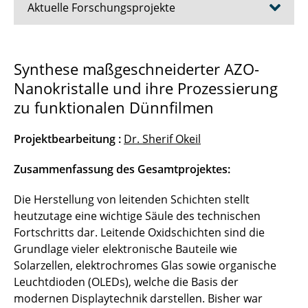
Aktuelle Forschungsprojekte
aero-LiS-SE
Synthese maßgeschneiderter AZO-
Nanokristalle und ihre Prozessierung
AZO Nanokristalle
zu funktionalen Dünnfilmen
BioNanoSPION
Projektbearbeitung :
Dr. Sherif Okeil
ESI-LIS
Zusammenfassung des Gesamtprojektes:
Gelelektrophorese – Teilprojekt des SPP 2045
Die Herstellung von leitenden Schichten stellt
Hartmagnetische Nanopartikel
heutzutage eine wichtige Säule des technischen
Fortschritts dar. Leitende Oxidschichten sind die
Matrixadditive für den Faserverbundleichtbau
Grundlage vieler elektronische Bauteile wie
Solarzellen, elektrochromes Glas sowie organische
Nachhaltige Synthese und funktionale
Leuchtdioden (OLEDs), welche die Basis der
Entwicklung biobasierter
modernen Displaytechnik darstellen. Bisher war
Kohlenstoffmaterialien für