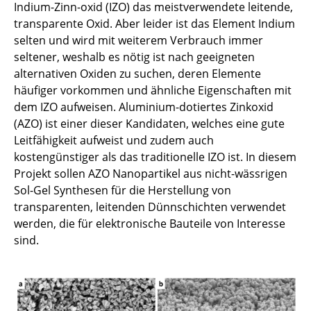
Indium-Zinn-oxid (IZO) das meistverwendete leitende,
Energiespeichersysteme der nächsten
transparente Oxid. Aber leider ist das Element Indium
Generation
selten und wird mit weiterem Verbrauch immer
seltener, weshalb es nötig ist nach geeigneten
NaGa-PrinTOr
alternativen Oxiden zu suchen, deren Elemente
häufiger vorkommen und ähnliche Eigenschaften mit
EVanBatter - Modifikation von
dem IZO aufweisen. Aluminium-dotiertes Zinkoxid
Kathodenmaterialien
(AZO) ist einer dieser Kandidaten, welches eine gute
Nanomaterialien zur Optimierung der
Leitfähigkeit aufweist und zudem auch
mechanischen Eigenschaften von
kostengünstiger als das traditionelle IZO ist. In diesem
Naturfaserverbundwerkstoffen
Projekt sollen AZO Nanopartikel aus nicht-wässrigen
Sol-Gel Synthesen für die Herstellung von
Einsatz definierter Nanofluide für
transparenten, leitenden Dünnschichten verwendet
tribologische Anwendungen
werden, die für elektronische Bauteile von Interesse
sind.
Nanopartikel-Hybridsysteme
Nanoskalige Wirkstoffträgersysteme