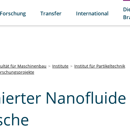
Di
Forschung
Transfer
International
Br
kultät für Maschinenbau
Institute
Institut für Partikeltechnik
orschungsprojekte
nierter Nanofluide
ische