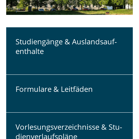
Stu­di­en­gän­ge & Aus­lands­auf­
ent­hal­te
For­mu­la­re & Leit­fä­den
Vor­le­sungs­ver­zeich­nis­se & Stu­
di­en­ver­laufs­plä­ne