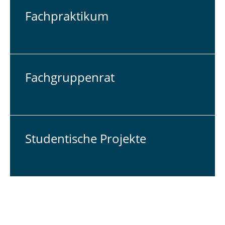
Fach­prak­ti­kum
Fach­grup­pen­rat
Stu­den­ti­sche Pro­jek­te