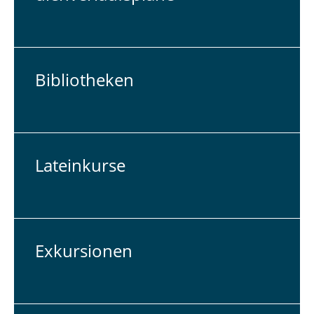
Bi­blio­the­ken
La­tein­kur­se
Ex­kur­sio­nen