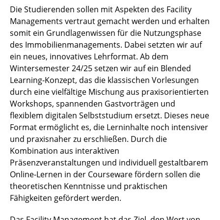
Die Studierenden sollen mit Aspekten des Facility
Infrastruktur- und Projektfinanzierung
Managements vertraut gemacht werden und erhalten
somit ein Grundlagenwissen für die Nutzungsphase
《 Zurück zu Lehre
des Immobilienmanagements. Dabei setzten wir auf
ein neues, innovatives Lehrformat. Ab dem
Wintersemester 24/25 setzen wir auf ein Blended
Learning-Konzept, das die klassischen Vorlesungen
durch eine vielfältige Mischung aus praxisorientierten
Workshops, spannenden Gastvorträgen und
flexiblem digitalen Selbststudium ersetzt. Dieses neue
Format ermöglicht es, die Lerninhalte noch intensiver
und praxisnaher zu erschließen. Durch die
Kombination aus interaktiven
Präsenzveranstaltungen und individuell gestaltbarem
Online-Lernen in der Courseware fördern sollen die
theoretischen Kenntnisse und praktischen
Fähigkeiten gefördert werden.
Das Facility Management hat das Ziel, den Wert von