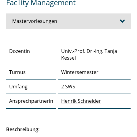
Facility Management
Mastervorlesungen
Real Estate Management
Dozentin
Univ.-Prof. Dr.-Ing. Tanja
ESG in der immobilienwirtschaftlichen Praxis
Kessel
Immobilien-Projektentwicklung
Turnus
Wintersemester
Projektmanagement im Bauwesen
Umfang
2 SWS
Facility Management
Ansprechpartnerin
Henrik Schneider
Wertbeurteilung von Immobilien
Management von
Beschreibung:
Verkehrsinfrastrukturnetzen