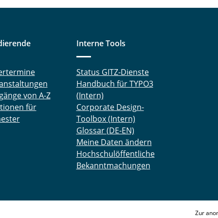
dierende
Interne Tools
ertermine
Status GITZ-Dienste
anstaltungen
Handbuch für TYPO3
gänge von A-Z
(Intern)
tionen für
Corporate Design-
ester
Toolbox (Intern)
Glossar (DE-EN)
Meine Daten ändern
Hochschulöffentliche
Bekanntmachungen
Zur ano