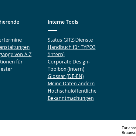
dierende
Interne Tools
ertermine
Status GITZ-Dienste
anstaltungen
Handbuch für TYPO3
gänge von A-Z
(Intern)
tionen für
Corporate Design-
ester
Toolbox (Intern)
Glossar (DE-EN)
Meine Daten ändern
Hochschulöffentliche
Bekanntmachungen
Zur ano
Braunsc