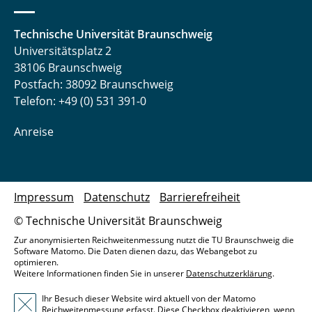
Technische Universität Braunschweig
Universitätsplatz 2
38106 Braunschweig
Postfach: 38092 Braunschweig
Telefon: +49 (0) 531 391-0
Anreise
Impressum
Datenschutz
Barrierefreiheit
© Technische Universität Braunschweig
Zur anonymisierten Reichweitenmessung nutzt die TU Braunschweig die
Software Matomo. Die Daten dienen dazu, das Webangebot zu
optimieren.
Weitere Informationen finden Sie in unserer
Datenschutzerklärung
.
Ihr Besuch dieser Website wird aktuell von der Matomo
Reichweitenmessung erfasst. Diese Checkbox deaktivieren, wenn