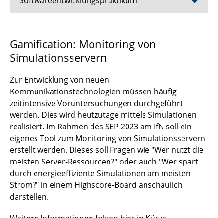
Softwareentwicklungspraktikum
SEP 2026
Gamification: Monitoring von
Simulationsservern
SEP 2023
SEP 2022
Zur Entwicklung von neuen
Kommunikationstechnologien müssen häufig
SEP 2021
zeitintensive Voruntersuchungen durchgeführt
werden. Dies wird heutzutage mittels Simulationen
SEP 2020
realisiert. Im Rahmen des SEP 2023 am IfN soll ein
eigenes Tool zum Monitoring von Simulationsservern
SEP 2019
erstellt werden. Dieses soll Fragen wie "Wer nutzt die
meisten Server-Ressourcen?" oder auch "Wer spart
SEP 2018
durch energieeffiziente Simulationen am meisten
Strom?" in einem Highscore-Board anschaulich
SEP 2017
darstellen.
SEP 2016
Weitere Informationen folgen hier in Kürze...