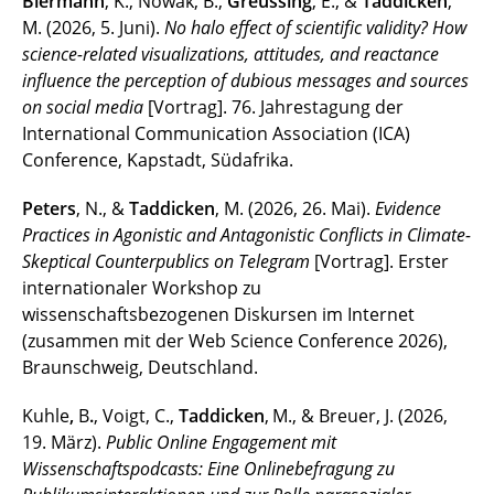
Biermann
, K., Nowak, B.,
Greussing
, E., &
Taddicken
,
M. (2026, 5. Juni).
No halo effect of scientific validity? How
science-related visualizations, attitudes, and reactance
influence the perception of dubious messages and sources
on social media
[Vortrag]. 76. Jahrestagung der
International Communication Association (ICA)
Conference, Kapstadt, Südafrika.
Peters
, N., &
Taddicken
, M. (2026, 26. Mai).
Evidence
Practices in Agonistic and Antagonistic Conflicts in Climate-
Skeptical Counterpublics on Telegram
[Vortrag]. Erster
internationaler Workshop zu
wissenschaftsbezogenen Diskursen im Internet
(zusammen mit der Web Science Conference 2026),
Braunschweig, Deutschland.
Kuhle
,
B
.
, Voigt, C.,
Taddicken
,
M., & Breuer, J. (2026,
19. März).
Public Online Engagement mit
Wissenschaftspodcasts: Eine Onlinebefragung zu