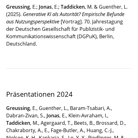
Greussing
, E.;
Jonas
, E.;
Taddicken
, M. & Guenther, L.
(2025).
Generative KI als Autorität? Empirische Befunde
aus Nutzungsperspektive
[Vortrag]. 70. Jahrestagung
der Deutschen Gesellschaft für Publizistik- und
Kommunikationswissenschaft (DGPuK), Berlin,
Deutschland.
Präsentationen 2024
Greussing
, E., Guenther, L., Baram-Tsabari, A.,
Dabran-Zivan, S.,
Jonas
, E., Klein-Avraham, I.,
Taddicken
, M., Agergaard, T., Beets, B., Brossard, D.,
Chakraborty, A., E., Fage-Butler, A., Huang, C.-J.,
Nielsen, K. H., Kankaria, S., Lo, Y.-Y., Riedlinger, M. &