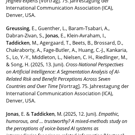
feigned experts
[Vortrag]. 75. Jahrestagung der
International Communication Association (ICA),
Denver, USA.
Greussing
, E., Guenther, L., Baram-Tsabari, A.,
Dabran-Zivan, S.,
Jonas
, E., Klein-Avraham, I.,
Taddicken
, M., Agergaard, T., Beets, B., Brossard, D.,
Chakraborty, A., Fage-Butler, A., Huang, C.-J., Kankaria,
S., Lo, Y.-Y., Middleton, L., Nielsen, C. H., Riedlinger, M.,
& Song, H. (2025, 13. Juni).
Cross-National Perspectives
on Artificial Intelligence: A Segmentation Analysis of AI-
Related Risk and Benefit Perceptions Across Seven
Countries and Over Time
[Vortrag]. 75. Jahrestagung der
International Communication Association (ICA),
Denver, USA.
Jonas
, E. &
Taddicken
, M. (2025, 12. Juni).
Empathic,
humorous, and ... trustworthy? A mixed-methods study on
the perceptions of voice-based AI systems as