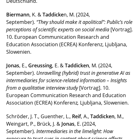
Deutschland.
Biermann
, K. &
Taddicke
n, M. (2024,
September).
“They should make it apolitical”: Public’s role
perceptions of scientific experts on social media
[Vortrag].
10. European Communication Research and
Education Association (ECREA) Konferenz, Ljubljana,
Slowenien.
Jonas
, E.,
Greussing
, E. &
Taddicken
, M. (2024,
September).
Unravelling (hybrid) trust in generative AI as
intermediaries for science-related information – Insights
from a qualitative interview study
[Vortrag]. 10.
European Communication Research and Education
Association (ECREA) Konferenz
,
Ljubljana, Slowenien.
Schröder, J. T., Guenther, L.,
Reif
, A.,
Taddicken
, M.,
Weingart, P., Brück, J. &
Jonas
, E. (2024,
September).
Intermediaries in the limelight: How
exposure to trust cues in content about science affects