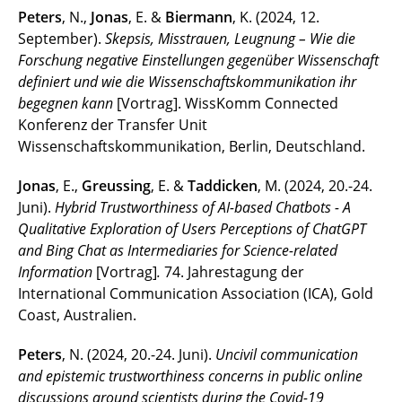
Peters
, N.,
Jonas
, E. &
Biermann
, K. (2024, 12.
September).
Skepsis, Misstrauen, Leugnung – Wie die
Forschung negative Einstellungen gegenüber Wissenschaft
definiert und wie die Wissenschaftskommunikation ihr
begegnen kann
[Vortrag].
WissKomm Connected
Konferenz der Transfer Unit
Wissenschaftskommunikation, Berlin, Deutschland.
Jonas
, E.,
Greussing
, E. &
Taddicken
, M. (2024, 20.-24.
Juni).
Hybrid Trustworthiness of AI-based Chatbots - A
Qualitative Exploration of Users Perceptions of ChatGPT
and Bing Chat as Intermediaries for Science-related
Information
[Vortrag]
.
74. Jahrestagung der
International Communication Association (ICA), Gold
Coast, Australien.
Peters
, N. (2024, 20.-24. Juni).
Uncivil communication
and epistemic trustworthiness concerns in public online
discussions around scientists during the Covid-19