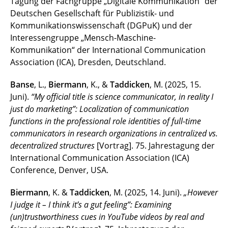
Tagung der Fachgruppe „Digitale Kommunikation“ der
Deutschen Gesellschaft für Publizistik- und
Kommunikationswissenschaft (DGPuK) und der
Interessengruppe „Mensch-Maschine-
Kommunikation“ der International Communication
Association (ICA), Dresden, Deutschland.
Banse
, L.,
Biermann
, K., &
Taddicken
, M. (2025, 15.
Juni).
“My official title is science communicator, in reality I
just do marketing”: Localization of communication
functions in the professional role identities of full-time
communicators in research organizations in centralized vs.
decentralized structures
[Vortrag]. 75. Jahrestagung der
International Communication Association (ICA)
Conference, Denver, USA.
Biermann
, K. &
Taddicken
, M. (2025, 14. Juni).
„However
I judge it – I think it’s a gut feeling”: Examining
(un)trustworthiness cues in YouTube videos by real and