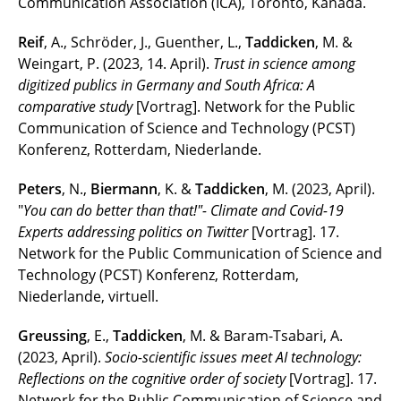
Communication Association (ICA), Toronto, Kanada.
Reif
, A., Schröder, J., Guenther, L.,
Taddicken
, M. &
Weingart, P. (2023, 14. April).
Trust in science among
digitized publics in Germany and South Africa: A
comparative study
[Vortrag]. Network for the Public
Communication of Science and Technology (PCST)
Konferenz, Rotterdam, Niederlande.
Peters
, N.,
Biermann
, K. &
Taddicken
, M. (2023, April).
"
You can do better than that
!"-
Climate and Covid-19
Experts addressing politics on Twitter
[Vortrag]. 17.
Network for the Public Communication of Science and
Technology (PCST) Konferenz, Rotterdam,
Niederlande, virtuell.
Greussing
, E.,
Taddicken
, M. & Baram-Tsabari, A.
(2023, April).
Socio-scientific issues meet AI technology:
Reflections on the cognitive order of society
[Vortrag]. 17.
Network for the Public Communication of Science and