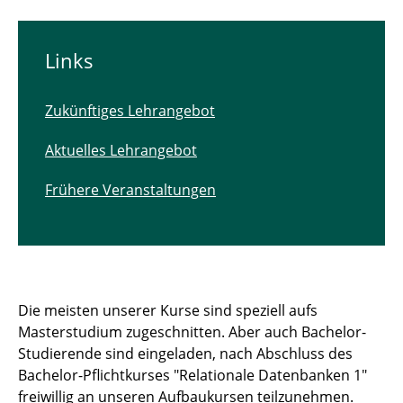
Informationen zu angebotenen
Abschlussarbeiten
Links
Zukünftiges Lehrangebot (WiSe 2026/2027)
Zukünftiges Lehrangebot
Aktuelles Lehrangebot (SoSe 2026)
Aktuelles Lehrangebot
Andere / frühere Lehrangebote
Frühere Veranstaltungen
Die meisten unserer Kurse sind speziell aufs
Masterstudium zugeschnitten. Aber auch Bachelor-
Studierende sind eingeladen, nach Abschluss des
Bachelor-Pflichtkurses "Relationale Datenbanken 1"
freiwillig an unseren Aufbaukursen teilzunehmen.