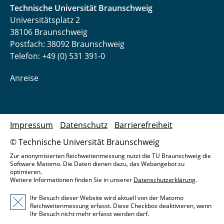
Technische Universität Braunschweig
Universitätsplatz 2
38106 Braunschweig
Postfach: 38092 Braunschweig
Telefon: +49 (0) 531 391-0
Anreise
Impressum
Datenschutz
Barrierefreiheit
© Technische Universität Braunschweig
Zur anonymisierten Reichweitenmessung nutzt die TU Braunschweig die
Software Matomo. Die Daten dienen dazu, das Webangebot zu
optimieren.
Weitere Informationen finden Sie in unserer
Datenschutzerklärung
.
Ihr Besuch dieser Website wird aktuell von der Matomo
Reichweitenmessung erfasst. Diese Checkbox deaktivieren, wenn
Ihr Besuch nicht mehr erfasst werden darf.