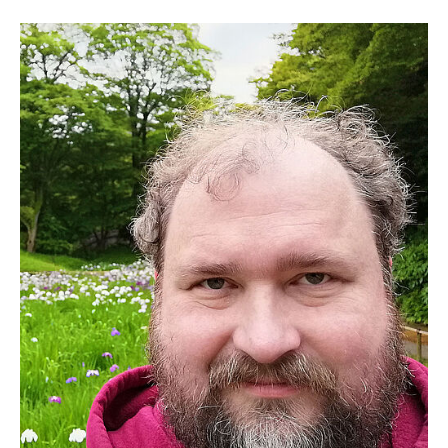
Prof. Dr. Wolf-Tilo Balke
Katja Jensch
Pascal Hantel
Dr. Florian Plötzky
Alexander Ljapunov
Niklas Kiehne
Denis Nagel
Enrique Pinto Dominguez
Ehemalige Mitarbeiter