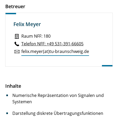
Betreuer
Rennfahrzeuge
Vehicle Design
Felix Meyer
Werkstoffe im Automobilbau (Teilmodul)
Raum NFF: 180
Telefon NFF: +49 531-391-66605
↩ Zurück zur Hauptseite
felix.​meyer(at)tu-braun­schweig.de
Inhalte
Numerische Repräsentation von Signalen und
Systemen
Darstellung diskrete Übertragungsfunktionen