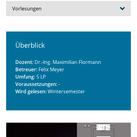
Vorlesungen
Alternativ-, Elektro- und Hybridantriebe
Automatisiertes Fahren
Überblick
Erprobung und Betriebsfestigkeit im
Dozent:
Dr.-Ing. Maximilian Flormann
Automobilbau (Teilmodul)
Betreuer:
Felix Meyer
Umfang:
5 LP
Fahrdynamik
Voraussetzungen:
-
Wird gelesen:
Wintersemester
Advanced Driver Assistance Systems
Fahrwerk und Bremsen
Fahrzeugakustik
Fahrzeugantriebe