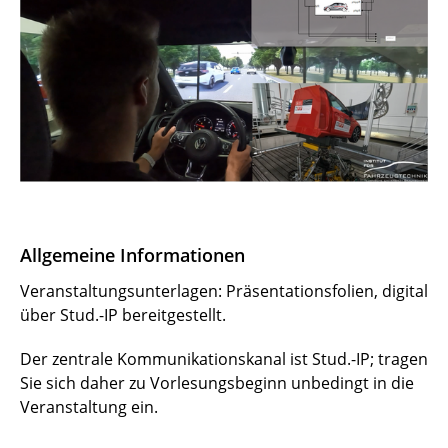
Fahrzeughomologation (Teilmodul)
Fahrzeugschwingungen
Grundlagen der Fahrzeugkonstruktion
Grundlagen der Fahrzeugtechnik
Handlingabstimmung und Objektivierung
Allgemeine Informationen
Integrale Sicherheit (Teilmodul)
Veranstaltungsunterlagen: Präsentationsfolien, digital
Intelligent and Connected Vehicles
über Stud.-IP bereitgestellt.
Maschinelles Lernen für das automatisierte
Der zentrale Kommunikationskanal ist Stud.-IP; tragen
Fahren
Sie sich daher zu Vorlesungsbeginn unbedingt in die
Veranstaltung ein.
Numerische Methoden in der
Kraftfahrzeugtechnik