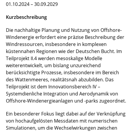
01.10.2024 – 30.09.2029
Project EICA @ Inishbofin Island
Kurzbeschreibung
Reallabor 70 GW Offshore Wind
Die nachhaltige Planung und Nutzung von Offshore-
SE²A - ARGO
Windenergie erfordert eine präzise Beschreibung der
Windressourcen, insbesondere in komplexen
SE²A - ARGO²
küstennahen Regionen wie der Deutschen Bucht. Im
Teilprojekt II.4 werden mesoskalige Modelle
SE²A - EverScale
weiterentwickelt, um bislang unzureichend
SE²A - SOAP
berücksichtigte Prozesse, insbesondere im Bereich
des Wattenmeeres, realitätsnah abzubilden. Das
SE²A - SONAR
Teilprojekt ist dem Innovationsbereich IV –
Systemdienliche Integration und Aerodynamik von
VaMEx - AE
Offshore-Windenergieanlagen und -parks zugeordnet.
← Zurück
Ein besonderer Fokus liegt dabei auf der Verknüpfung
von hochaufgelösten Messdaten mit numerischen
Simulationen, um die Wechselwirkungen zwischen