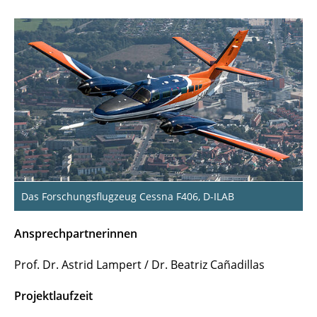
ATLAS
NIGHT-FAST
AeroInspekt
AeroQGrav
C2Land
3D BridgeInspect
Das Forschungsflugzeug Cessna F406, D-ILAB
INFLIGHT
Ansprechpartnerinnen
OpAL
Prof. Dr. Astrid Lampert / Dr. Beatriz Cañadillas
Fino
Projektlaufzeit
METHAN-To-Go-Poland