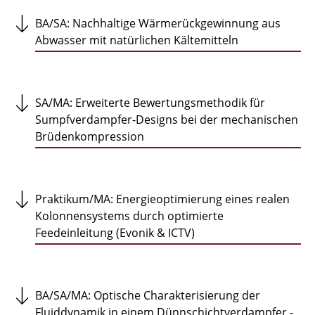
Prozesse für Wirkstoffe und alternative
BA/SA: Nachhaltige Wärmerückgewinnung aus
Rohstoffe
Abwasser mit natürlichen Kältemitteln
Technologien der Wärme- und
Stoffübertragung
SA/MA: Erweiterte Bewertungsmethodik für
Fouling und Reinigung
Sumpfverdampfer-Designs bei der mechanischen
Brüdenkompression
Zirkularität der Kunststoffe
Praktikum/MA: Energieoptimierung eines realen
Kolonnensystems durch optimierte
Feedeinleitung (Evonik & ICTV)
BA/SA/MA: Optische Charakterisierung der
Fluiddynamik in einem Dünnschichtverdampfer -