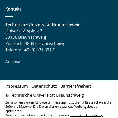
Kontakt
Technische Universität Braunschweig
Universitätsplatz 2
38106 Braunschweig
Postfach: 38092 Braunschweig
Telefon: +49 (0) 531 391-0
Anreise
Impressum
Datenschutz
Barrierefreiheit
© Technische Universität Braunschweig
Zur anonymisierten Reichweitenmessung nutzt die TU Braunschweig die
Software Matomo. Die Daten dienen dazu, das Webangebot zu
optimieren.
Weitere Informationen finden Sie in unserer
Datenschutzerklärung
.