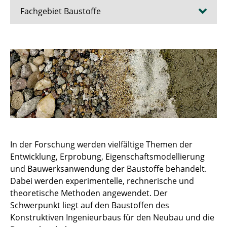
Fachgebiet Baustoffe
Institut für Baustoffe, Massivbau und
Brandschutz
Aktuelles
Lehre
Forschung
In der Forschung werden vielfältige Themen der
Zentren
Entwicklung, Erprobung, Eigenschaftsmodellierung
und Bauwerksanwendung der Baustoffe behandelt.
Angebote
Dabei werden experimentelle, rechnerische und
theoretische Methoden angewendet. Der
Schwerpunkt liegt auf den Baustoffen des
Konstruktiven Ingenieurbaus für den Neubau und die