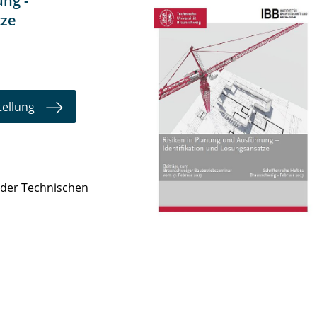
ng -
tze
tellung
b der Technischen