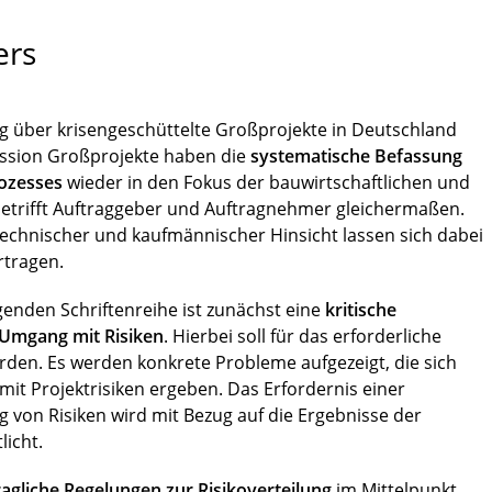
ers
ng über krisengeschüttelte Großprojekte in Deutsch­land
sion Großprojekte haben die
systematische Befassung
rozesses
wieder in den Fokus der bauwir­tschaftlichen und
betrifft Auftraggeber und Auftrag­nehmer gleichermaßen.
technischer und kaufmänni­scher Hinsicht lassen sich dabei
rtragen.
egenden Schriftenreihe ist zunächst eine
kritische
Umgang mit Risiken
. Hierbei soll für das erforder­liche
rden. Es werden konkrete Probleme aufge­zeigt, die sich
it Projektrisiken ergeben. Das Erfor­dernis einer
g von Risiken wird mit Bezug auf die Ergebnisse der
icht.
ragliche Regelungen zur Risikoverteilung
im Mittel­punkt