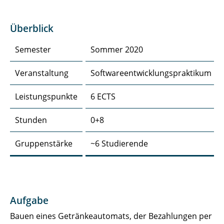
Programmieren 1
Überblick
Programmieren 2
Semester
Sommer 2020
Seminar: Anwendungssicherheit
Veranstaltung
Softwareentwicklungspraktikum
Seminar: Websicherheit
Leistungspunkte
6 ECTS
SEP: Vending Machine
Stunden
0+8
Vorkurs
Gruppenstärke
~6 Studierende
Aufgabe
Bauen eines Getränkeautomats, der Bezahlungen per