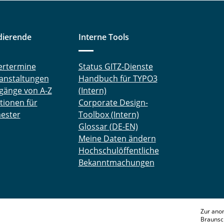
dierende
Interne Tools
ertermine
Status GITZ-Dienste
anstaltungen
Handbuch für TYPO3
gänge von A-Z
(Intern)
tionen für
Corporate Design-
ester
Toolbox (Intern)
Glossar (DE-EN)
Meine Daten ändern
Hochschulöffentliche
Bekanntmachungen
Zur ano
Braunsc