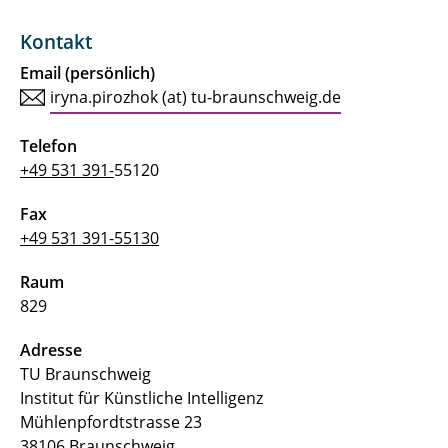
Prof. Dr. Michel Besserve
Kontakt
Iryna Pirozhok
Email (persönlich)
iryna.pirozhok (at) tu-braunschweig.de
Baptiste Brémond
Telefon
Frank Rust
+49 531 391-
55120
Fax
+49 531 391-55130
Raum
829
Adresse
TU Braunschweig
Institut für Künstliche Intelligenz
Mühlenpfordtstrasse 23
38106 Braunschweig