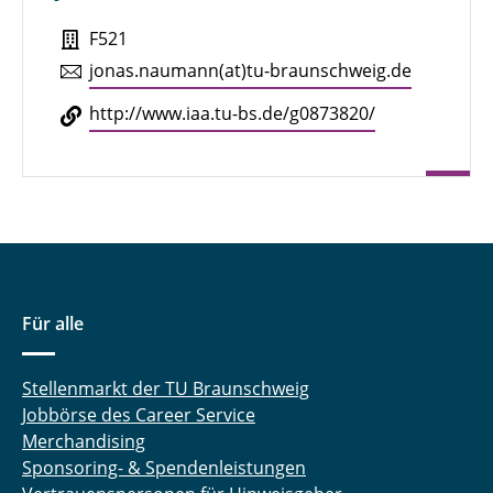
Prof. Dr. B. Eick
F521
jonas.​naumann(at)tu-braun­schweig.de
Prof. Dr. H. Harborth
http://​www.​iaa.​tu-​bs.​de/​g0873820/
Prof. Dr. J. Hoppe
apl. Prof. Dr. A. Kemnitz
Prof. Dr. R. Löwen
Prof. Dr. H. Opolka
Für alle
Prof. Dr. K.-J. Wirths
PD Dr. Konstantin Merz
Stellenmarkt der TU Braunschweig
Jobbörse des Career Service
Dr. C. Adelmann (Lehrbeauftragter)
Merchandising
Sponsoring- & Spendenleistungen
Dr. Matthias Adrian-Himmelmann