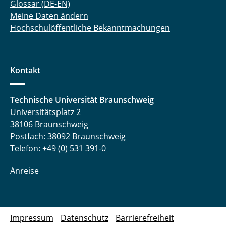
Glossar (DE-EN)
Meine Daten ändern
Fedro Guillén Garza Ramos
Hochschulöffentliche Bekanntmachungen
Fotios Provatas
Jakob Geisler
Kontakt
Matthias Herdzik
Technische Universität Braunschweig
Merten Mlinarzik
Universitätsplatz 2
38106 Braunschweig
Jonas Naumann
Postfach: 38092 Braunschweig
Telefon: +49 (0) 531 391-0
Birte Ostermann
Anreise
Nikolas Rieke
Henrik Schanze
Impressum
Datenschutz
Barrierefreiheit
Timo Velten