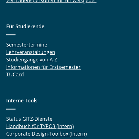
Vertrauenspersonen für Hinweisgeber
Dr. Lionel Ngoupeyou Tondji
Dr. Renu Joshi
Für Studierende
Dr. Christoph Brauer (Lehrbeauftragter)
Semestertermine
Dr. Boulos El Hilany
Lehrveranstaltungen
Studiengänge von A-Z
Dr. Budsaraphorn Tanmuiho
Informationen für Erstsemester
TUCard
Ingrid Stoll
Alexander Collins
Interne Tools
Dr. Patali Komma
Status GITZ-Dienste
Gerardo Martín Franco Cordova
Handbuch für TYPO3 (Intern)
Corporate Design-Toolbox (Intern)
Óscar Fernández Ayala