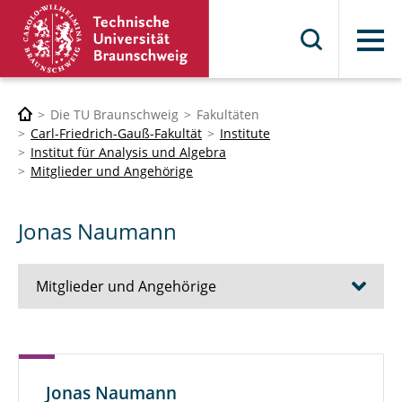
Menü
Die TU Braunschweig
Fakultäten
Carl-Friedrich-Gauß-Fakultät
Institute
Institut für Analysis und Algebra
Mitglieder und Angehörige
Jonas Naumann
Mitglieder und Angehörige
Prof. Dr. V. Bach
Prof. Dr. T. de Wolff
Jonas Naumann