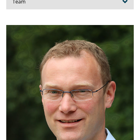
Team
Mario App
Franziska Baden-Böhm
Prof. Dr. Jens Dauber
Hannah Lembke
PD Dr. Jan Thiele
Ehemalige MitarbeiterInnen